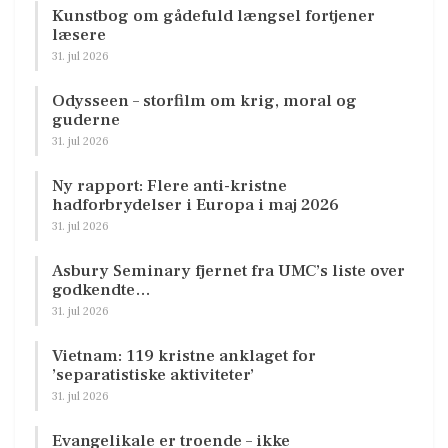
Kunstbog om gådefuld længsel fortjener
læsere
31. jul 2026
Odysseen – storfilm om krig, moral og
guderne
31. jul 2026
Ny rapport: Flere anti-kristne
hadforbrydelser i Europa i maj 2026
31. jul 2026
Asbury Seminary fjernet fra UMC’s liste over
godkendte…
31. jul 2026
Vietnam: 119 kristne anklaget for
’separatistiske aktiviteter’
31. jul 2026
Evangelikale er troende – ikke