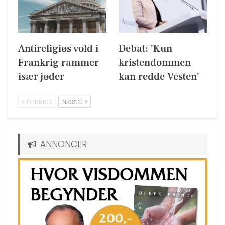
Antireligiøs vold i
Debat: ’Kun
Frankrig rammer
kristendommen
især jøder
kan redde Vesten’
FORRIGE
NÆSTE
ANNONCER