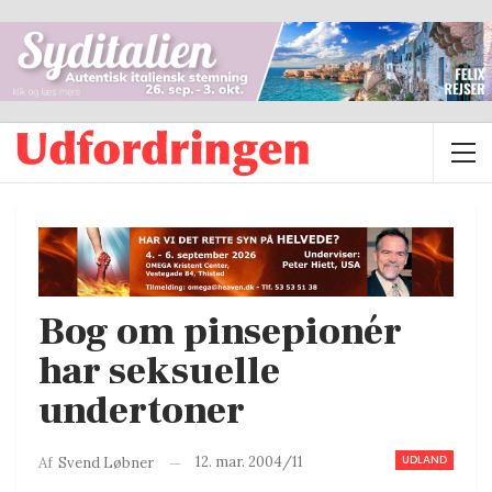
Bog om pinsepionér
har seksuelle
undertoner
UDLAND
12. mar. 2004/11
Af
Svend Løbner