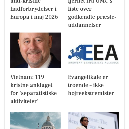
anti-kristne
fjernet fra UMC’s
hadforbrydelser i
liste over
Europa i maj 2026
godkendte præste-
uddannelser
Vietnam: 119
Evangelikale er
kristne anklaget
troende – ikke
for ’separatistiske
højreekstremister
aktiviteter’