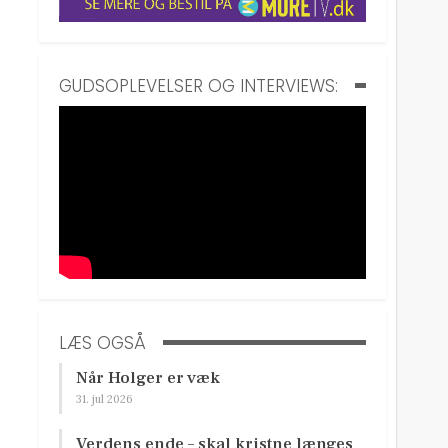
GUDSOPLEVELSER OG INTERVIEWS:
LÆS OGSÅ
Når Holger er væk
31. jul 2026
Verdens ende – skal kristne længes