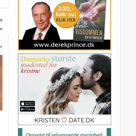
ne
er