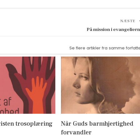
NÆSTE
På mission i evangelier
Se flere artikler fra samme forfatt
isten trosoplæring
Når Guds barmhjertighed
forvandler