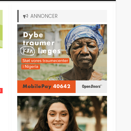
ANNONCER
E
e