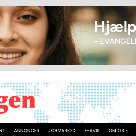
NT
ANNONCER
JOBMARKED
E-AVIS
OM OS