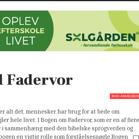
il Fadervor
BOG-ANMELDELS
r alt det, mennesker har brug for at bede om.
r hele livet. I Bogen om Fadervor, som er en af fler
or i sammenhæng med den bibelske sprogverden og
ebogen en vigtig rolle som forståelsesnøgle.
Bogen