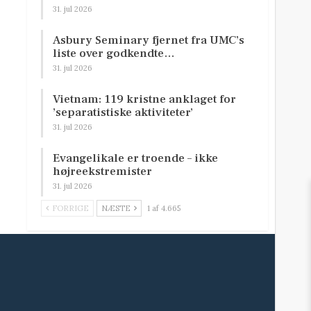
31. jul 2026
Asbury Seminary fjernet fra UMC’s
liste over godkendte…
31. jul 2026
Vietnam: 119 kristne anklaget for
’separatistiske aktiviteter’
31. jul 2026
Evangelikale er troende – ikke
højreekstremister
31. jul 2026
FORRIGE
NÆSTE
1 af 4.665