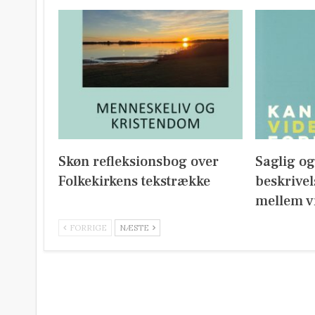
Skøn refleksionsbog over
Saglig o
Folkekirkens tekstrække
beskrivel
mellem v
FORRIGE
NÆSTE