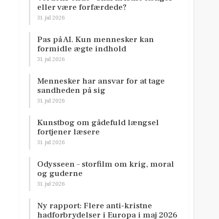
eller være forfærdede?
31. jul 2026
Pas på AI. Kun mennesker kan
formidle ægte indhold
31. jul 2026
Mennesker har ansvar for at tage
sandheden på sig
31. jul 2026
Kunstbog om gådefuld længsel
fortjener læsere
31. jul 2026
Odysseen – storfilm om krig, moral
og guderne
31. jul 2026
Ny rapport: Flere anti-kristne
hadforbrydelser i Europa i maj 2026