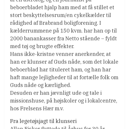
beboerbladet hjalp ham med at få stillet et
stort beskyttelsesrum/en cykelkælder til
rådighed af Brabrand boligforening. I
kælderrummene på 150 kvm. har han op til
2000 banankasser fra Netto stående – fyldt
med tøj og brugte effekter.
Hans ikke-kristne venner anerkender, at
han er klunser af Guds nåde, som det lokale
beboerblad har tituleret ham, og han har
haft mange lejligheder til at fortælle folk om
Guds nåde og kærlighed.
Desuden er han jævnligt ude og tale i
missionshuse, på højskoler og i lokalcentre,
hos Frelsens Hær m.v.
Fra legetøjsjagt til klunseri
Allan Fisker flyttede til Århus for 30 år