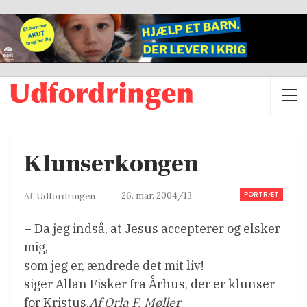
Klunserkongen
PORTRÆT
26. mar. 2004/13
Af
Udfordringen
– Da jeg indså, at Jesus accepterer og elsker
mig,
som jeg er, ændrede det mit liv!
siger Allan Fisker fra Århus, der er klunser
for Kristus.
Af Orla F. Møller