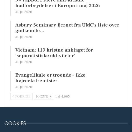
hadforbrydelser i Europa i maj 2026
31. jul 2026
Asbury Seminary fjernet fra UMC’s liste over
godkendte…
31. jul 2026
Vietnam: 119 kristne anklaget for
’separatistiske aktiviteter’
31. jul 2026
Evangelikale er troende – ikke
højreekstremister
31. jul 2026
FORRIGE
NÆSTE
1 af 4.665
COOKIES