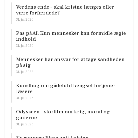
Verdens ende – skal kristne længes eller
være forfærdede?
31. jul 2026
Pas på AI. Kun mennesker kan formidle ægte
indhold
31. jul 2026
Mennesker har ansvar for at tage sandheden
på sig
31. jul 2026
Kunstbog om gådefuld længsel fortjener
læsere
31. jul 2026
Odysseen – storfilm om krig, moral og
guderne
31. jul 2026
Ny rapport: Flere anti-kristne