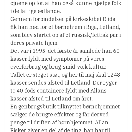
øjnene op for, at han også kunne hjælpe folk
i de fattige østlande.
Gennem forbindelser på kirkeskibet Elida
fik han nød for et børnehjem i Riga, Letland,
som blev startet op af et russisk/lettisk par i
deres private hjem.
Det var i 1995  det første år samlede han 60
kasser fyldt med symptomer på vores
overforbrug og brug-smid-væk kultur.
Tallet er steget støt, og her til maj skal 1248
kasser sendes afsted til Letland. Der ryger
to 40-fods containere fyldt med Allans
kasser afsted til Letland om året.
En genbrugsbutik tilknyttet børnehjemmet
sælger de brugte effekter og får derved
penge til driften af børnhjemmet. Allan
Fisker giver en del af de ting, han har til