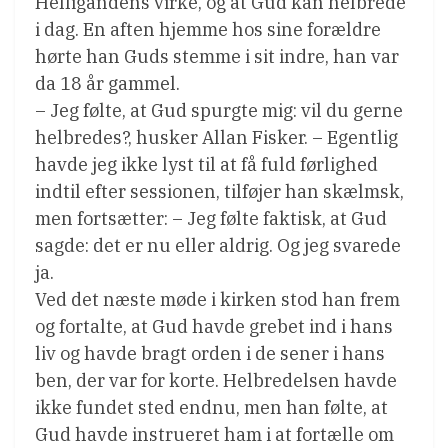
Helligåndens virke, og at Gud kan helbrede
i dag. En aften hjemme hos sine forældre
hørte han Guds stemme i sit indre, han var
da 18 år gammel.
– Jeg følte, at Gud spurgte mig: vil du gerne
helbredes?, husker Allan Fisker. – Egentlig
havde jeg ikke lyst til at få fuld førlighed
indtil efter sessionen, tilføjer han skælmsk,
men fortsætter: – Jeg følte faktisk, at Gud
sagde: det er nu eller aldrig. Og jeg svarede
ja.
Ved det næste møde i kirken stod han frem
og fortalte, at Gud havde grebet ind i hans
liv og havde bragt orden i de sener i hans
ben, der var for korte. Helbredelsen havde
ikke fundet sted endnu, men han følte, at
Gud havde instrueret ham i at fortælle om