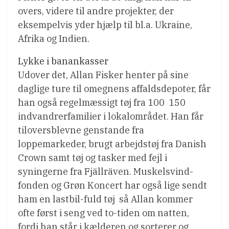
overs, videre til andre projekter, der
eksempelvis yder hjælp til bl.a. Ukraine,
Afrika og Indien.
Lykke i banankasser
Udover det, Allan Fisker henter på sine
daglige ture til omegnens affaldsdepoter, får
han også regelmæssigt tøj fra 100  150
indvandrerfamilier i lokalområdet. Han får
tiloversblevne genstande fra
loppemarkeder, brugt arbejdstøj fra Danish
Crown samt tøj og tasker med fejl i
syningerne fra Fjällräven. Muskelsvind-
fonden og Grøn Koncert har også lige sendt
ham en lastbil-fuld tøj  så Allan kommer
ofte først i seng ved to-tiden om natten,
fordi han står i kælderen og sorterer og