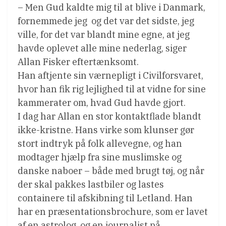
– Men Gud kaldte mig til at blive i Danmark,
fornemmede jeg  og det var det sidste, jeg
ville, for det var blandt mine egne, at jeg
havde oplevet alle mine nederlag, siger
Allan Fisker eftertænksomt.
Han aftjente sin værnepligt i Civilforsvaret,
hvor han fik rig lejlighed til at vidne for sine
kammerater om, hvad Gud havde gjort.
I dag har Allan en stor kontaktflade blandt
ikke-kristne. Hans virke som klunser gør
stort indtryk på folk allevegne, og han
modtager hjælp fra sine muslimske og
danske naboer – både med brugt tøj, og når
der skal pakkes lastbiler og lastes
containere til afskibning til Letland. Han
har en præsentationsbrochure, som er lavet
af en astrolog, og en journalist på