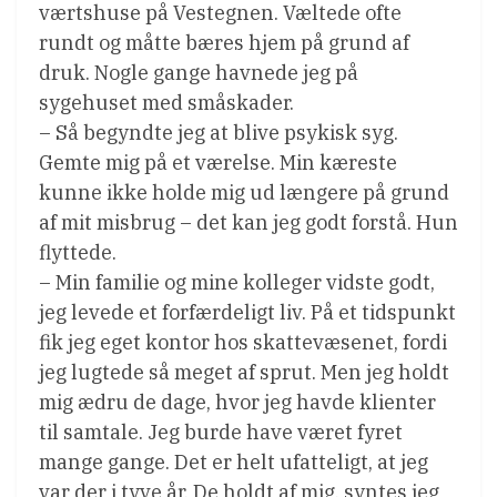
værtshuse på Vestegnen. Væltede ofte
rundt og måtte bæres hjem på grund af
druk. Nogle gange havnede jeg på
sygehuset med småskader.
– Så begyndte jeg at blive psykisk syg.
Gemte mig på et værelse. Min kæreste
kunne ikke holde mig ud længere på grund
af mit misbrug – det kan jeg godt forstå. Hun
flyttede.
– Min familie og mine kolleger vidste godt,
jeg levede et forfærdeligt liv. På et tidspunkt
fik jeg eget kontor hos skattevæsenet, fordi
jeg lugtede så meget af sprut. Men jeg holdt
mig ædru de dage, hvor jeg havde klienter
til samtale. Jeg burde have været fyret
mange gange. Det er helt ufatteligt, at jeg
var der i tyve år. De holdt af mig, syntes jeg