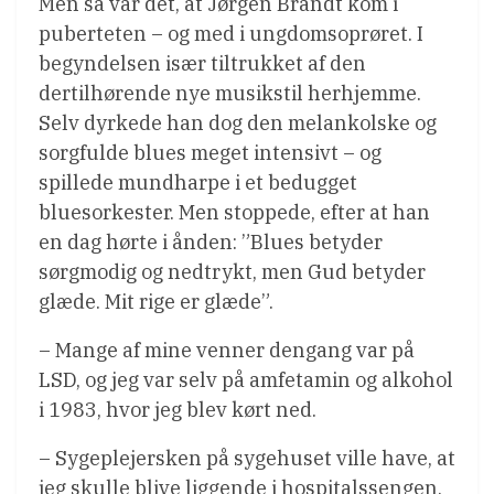
Men så var det, at Jørgen Brandt kom i
puberteten – og med i ungdomsoprøret. I
begyndelsen især tiltrukket af den
dertilhørende nye musikstil herhjemme.
Selv dyrkede han dog den melankolske og
sorgfulde blues meget intensivt – og
spillede mundharpe i et bedugget
bluesorkester. Men stoppede, efter at han
en dag hørte i ånden: ”Blues betyder
sørgmodig og nedtrykt, men Gud betyder
glæde. Mit rige er glæde”.
– Mange af mine venner dengang var på
LSD, og jeg var selv på amfetamin og alkohol
i 1983, hvor jeg blev kørt ned.
– Sygeplejersken på sygehuset ville have, at
jeg skulle blive liggende i hospitalssengen,