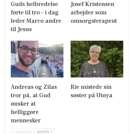
Guds helbredelse
Josef Kristensen
førte til tro – i dag
arbejder som
leder Marco andre
omsorgsterapeut
til Jesus
Andreas og Zilas
Rie mistede sin
tror på, at Gud
søster på Utøya
ønsker at
helliggøre
mennesker
FORRIGE
NÆSTE