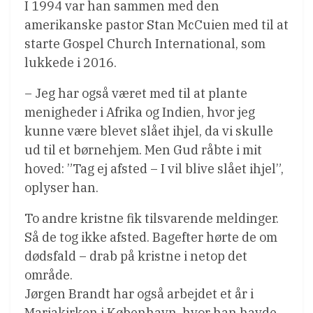
I 1994 var han sammen med den
amerikanske pastor Stan McCuien med til at
starte Gospel Church International, som
lukkede i 2016.
– Jeg har også været med til at plante
menigheder i Afrika og Indien, hvor jeg
kunne være blevet slået ihjel, da vi skulle
ud til et børnehjem. Men Gud råbte i mit
hoved: ”Tag ej afsted – I vil blive slået ihjel”,
oplyser han.
To andre kristne fik tilsvarende meldinger.
Så de tog ikke afsted. Bagefter hørte de om
dødsfald – drab på kristne i netop det
område.
Jørgen Brandt har også arbejdet et år i
Mariakirken i København, hvor han havde