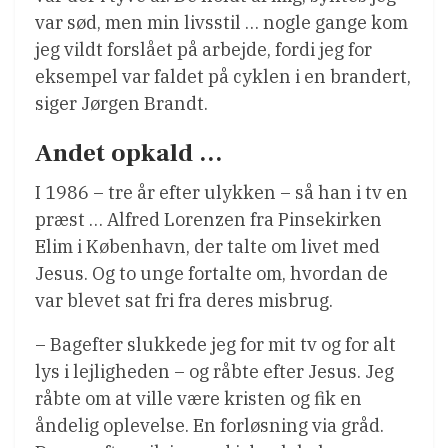
var sød, men min livsstil … nogle gange kom
jeg vildt forslået på arbejde, fordi jeg for
eksempel var faldet på cyklen i en brandert,
siger Jørgen Brandt.
Andet opkald …
I 1986 – tre år efter ulykken – så han i tv en
præst … Alfred Lorenzen fra Pinsekirken
Elim i København, der talte om livet med
Jesus. Og to unge fortalte om, hvordan de
var blevet sat fri fra deres misbrug.
– Bagefter slukkede jeg for mit tv og for alt
lys i lejligheden – og råbte efter Jesus. Jeg
råbte om at ville være kristen og fik en
åndelig oplevelse. En forløsning via gråd.