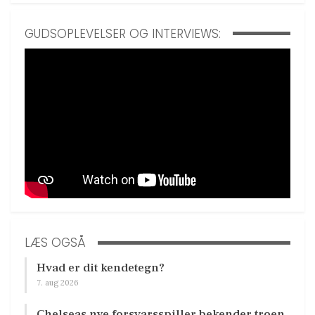
GUDSOPLEVELSER OG INTERVIEWS:
LÆS OGSÅ
Hvad er dit kendetegn?
7. aug 2026
Chelseas nye forsvarsspiller bekender troen