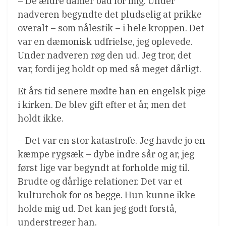
– De ældre damer bad for mig. Under
nadveren begyndte det pludselig at prikke
overalt – som nålestik – i hele kroppen. Det
var en dæmonisk udfrielse, jeg oplevede.
Under nadveren røg den ud. Jeg tror, det
var, fordi jeg holdt op med så meget dårligt.
Et års tid senere mødte han en engelsk pige
i kirken. De blev gift efter et år, men det
holdt ikke.
– Det var en stor katastrofe. Jeg havde jo en
kæmpe rygsæk – dybe indre sår og ar, jeg
først lige var begyndt at forholde mig til.
Brudte og dårlige relationer. Det var et
kulturchok for os begge. Hun kunne ikke
holde mig ud. Det kan jeg godt forstå,
understreger han.