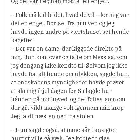
Og det var her, han mødte ”en engel”.
– Folk må kalde det, hvad de vil – for mig var
det en engel. Bortset fra min ven og jeg
havde ingen andre på værtshuset set hende
bagefter:
– Der var en dame, der kiggede direkte på
mig. Hun kom over og talte om Messias, som
jeg dengang ikke kendte til. Selvom jeg ikke
havde fortalt hende om ulykken, sagde hun,
at ondskabens myndigheder havde prøvet
at slå mig ihjel dagen før. Så lagde hun
hånden på mit hoved, og det føltes, som om
der gik vildt mange volt igennem min krop.
Jeg faldt næsten ned fra stolen.
– Hun sagde også, at mine sår í ansigtet
hurtigt ville gå væk. Jeg købte to glas