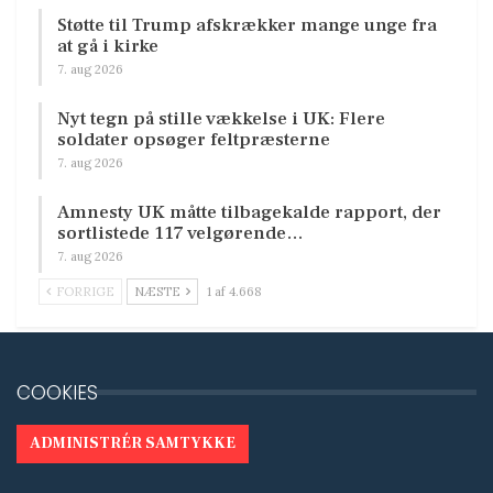
Støtte til Trump afskrækker mange unge fra
at gå i kirke
7. aug 2026
Nyt tegn på stille vækkelse i UK: Flere
soldater opsøger feltpræsterne
7. aug 2026
Amnesty UK måtte tilbagekalde rapport, der
sortlistede 117 velgørende…
7. aug 2026
FORRIGE
NÆSTE
1 af 4.668
COOKIES
ADMINISTRÉR SAMTYKKE