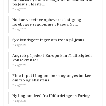
på Jesus i første…
7. aug 2026
Nu kan vacciner opbevares køligt og
forebygge sygdomme i Papua Ny…
7. aug 2026
Syv kendsgerninger om troen på Jesus
7. aug 2026
Angreb på jøder i Europa kan få utilsigtede
konsekvenser
7. aug 2026
Fine input i bog om børn og unges tanker
om tro og eksistens
7. aug 2026
Ny bog om fred fra Udfordringens Forlag
7. aug 2026