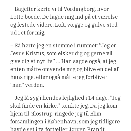
– Bagefter kørte vi til Vordingborg, hvor
Lotte boede. De lagde mig ind på et værelse
og festede videre. Loft, vægge og gulve stod
ud i et for mig.
– Så hørte jeg en stemme i rummet: ”Jeg er
Jesus Kristus, som elsker dig og gerne vil
give dig et nyt liv” … Han sagde også, at jeg
enten måtte omvende mig og blive en del af
hans rige, eller også måtte jeg forblive i
”min” verden.
– Jeg lå syg i hendes lejlighed i 14 dage. ”Jeg
skal finde en kirke,” tænkte jeg. Da jeg kom
hjem til Glostrup, ringede jeg til Elim-
forsamlingen i København, som jeg tidligere
havde set i tv, fortæller Jørgen Brandt.