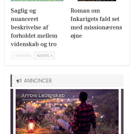
Saglig og
Roman om
nuanceret
Inkarigets fald set
beskrivelse af
med missionærens
forholdet mellem
øjne
videnskab og tro
FORRIGE
NÆSTE
ANNONCER