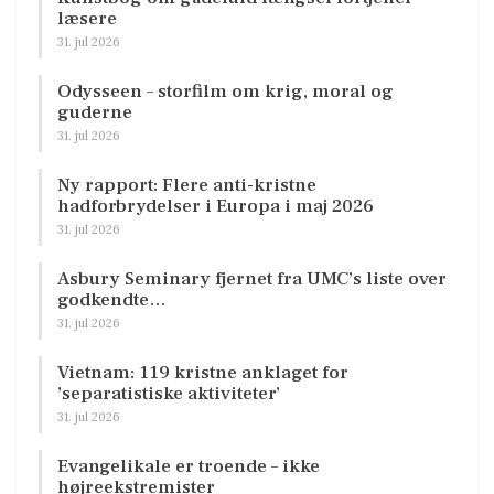
læsere
31. jul 2026
Odysseen – storfilm om krig, moral og
guderne
31. jul 2026
Ny rapport: Flere anti-kristne
hadforbrydelser i Europa i maj 2026
31. jul 2026
Asbury Seminary fjernet fra UMC’s liste over
godkendte…
31. jul 2026
Vietnam: 119 kristne anklaget for
’separatistiske aktiviteter’
31. jul 2026
Evangelikale er troende – ikke
højreekstremister