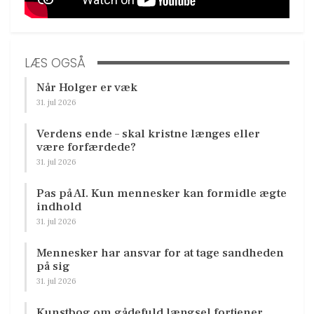
LÆS OGSÅ
Når Holger er væk
31. jul 2026
Verdens ende – skal kristne længes eller
være forfærdede?
31. jul 2026
Pas på AI. Kun mennesker kan formidle ægte
indhold
31. jul 2026
Mennesker har ansvar for at tage sandheden
på sig
31. jul 2026
Kunstbog om gådefuld længsel fortjener