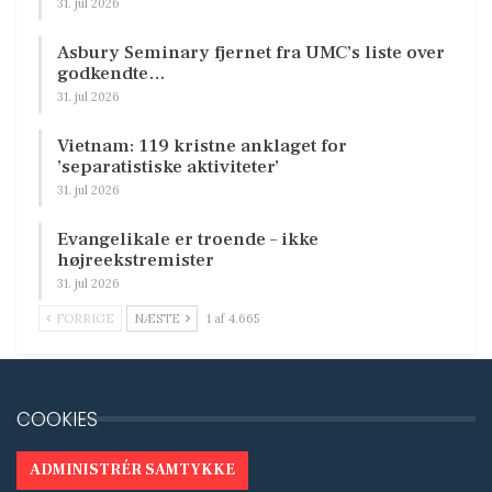
31. jul 2026
Asbury Seminary fjernet fra UMC’s liste over
godkendte…
31. jul 2026
Vietnam: 119 kristne anklaget for
’separatistiske aktiviteter’
31. jul 2026
Evangelikale er troende – ikke
højreekstremister
31. jul 2026
FORRIGE
NÆSTE
1 af 4.665
COOKIES
ADMINISTRÉR SAMTYKKE