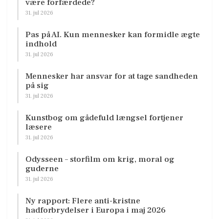
være forfærdede?
31. jul 2026
Pas på AI. Kun mennesker kan formidle ægte
indhold
31. jul 2026
Mennesker har ansvar for at tage sandheden
på sig
31. jul 2026
Kunstbog om gådefuld længsel fortjener
læsere
31. jul 2026
Odysseen – storfilm om krig, moral og
guderne
31. jul 2026
Ny rapport: Flere anti-kristne
hadforbrydelser i Europa i maj 2026