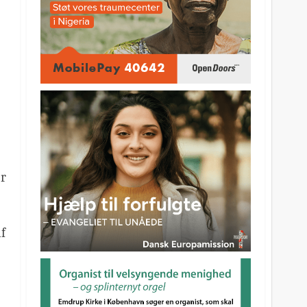
er
af