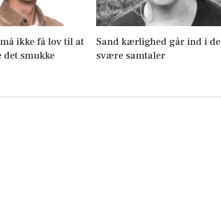
å ikke få lov til at
Sand kærlighed går ind i de
 det smukke
svære samtaler