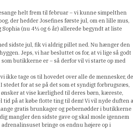
lesange helt frem til februar – vi kunne simpelthen
g, der hedder Josefines første jul, om en lille mus,
g Sophia (nu 4½ og 6 år) allerede begyndt at liste
 sidste jul, fik vi aldrig pillet ned. Nu hænger den
hyggen. Jeps, vi har besluttet os for, at vi lige så godt
, som butikkerne er – så derfor vil vi starte op med
 vi ikke tage os til hovedet over alle de mennesker, d
 I stedet for at se på det som et syndigt forbrugsræs,
 ønsker at vise kærlighed til deres børn, kæreste,
 tid på at købe flotte ting til dem! Vi vil nyde duften 
ange gratis brunkager og pebernødder i butikkerne
adig mangler den sidste gave og skal mosle igennem
adrenalinsuset bringe os endnu højere op i