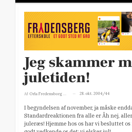
Jeg skammer mi
juletiden!
28. okt. 2004/44
Af
Orla Fredensborg Møller
I begyndelsen af november, ja måske endda fø
Standardreaktionen fra alle er Åh nej, alle
juleræs! Hjemme hos os har vi besluttet os f
godt vedkende os det: vi elsker jul!