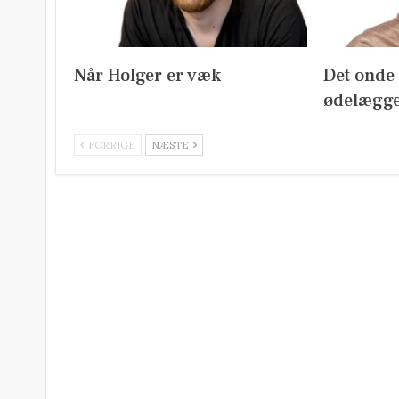
Når Holger er væk
Det onde m
ødelægge
FORRIGE
NÆSTE