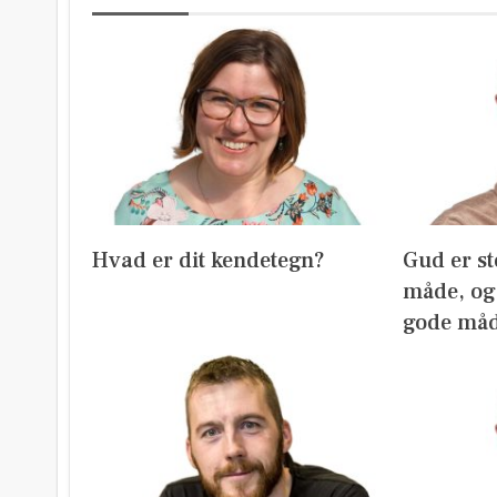
Hvad er dit kendetegn?
Gud er st
måde, og 
gode må