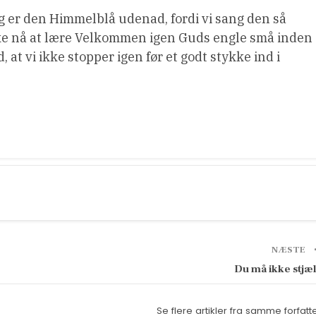
ig er den Himmelblå udenad, fordi vi sang den så
åske nå at lære Velkommen igen Guds engle små inden
 at vi ikke stopper igen før et godt stykke ind i
NÆSTE
Du må ikke stjæ
Se flere artikler fra samme forfatt