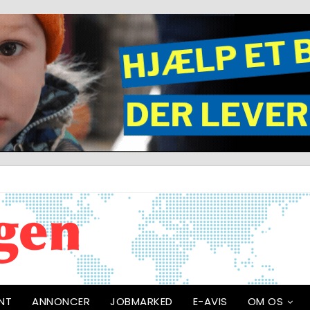
NT
ANNONCER
JOBMARKED
E-AVIS
OM OS