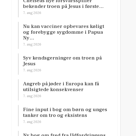
Chelseas nye forsvarsspiller
bekender troen på Jesus i første…
7. aug 2026
Nu kan vacciner opbevares køligt
og forebygge sygdomme i Papua
Ny…
7. aug 2026
Syv kendsgerninger om troen på
Jesus
7. aug 2026
Angreb på jøder i Europa kan få
utilsigtede konsekvenser
7. aug 2026
Fine input i bog om børn og unges
tanker om tro og eksistens
7. aug 2026
Ny bog om fred fra Udfordringens