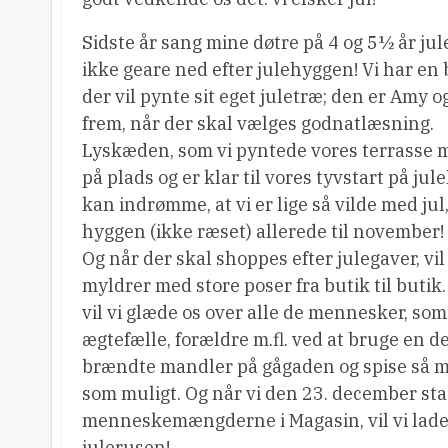
Sidste år sang mine døtre på 4 og 5½ år ju
ikke geare ned efter julehyggen! Vi har en bo
der vil pynte sit eget juletræ; den er Amy o
frem, når der skal vælges godnatlæsning.
Lyskæden, som vi pyntede vores terrasse med
på plads og er klar til vores tyvstart på jule
kan indrømme, at vi er lige så vilde med jul
hyggen (ikke ræset) allerede til november!
Og når der skal shoppes efter julegaver, vil
myldrer med store poser fra butik til butik.
vil vi glæde os over alle de mennesker, som
ægtefælle, forældre m.fl. ved at bruge en del
brændte mandler på gågaden og spise så m
som muligt. Og når vi den 23. december st
menneskemængderne i Magasin, vil vi lade 
julerusen!