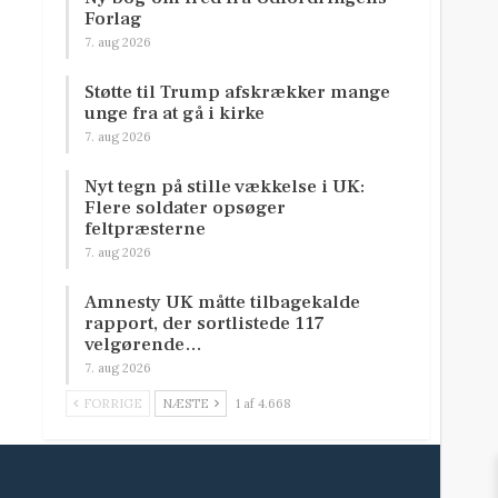
Forlag
7. aug 2026
Støtte til Trump afskrækker mange
unge fra at gå i kirke
7. aug 2026
Nyt tegn på stille vækkelse i UK:
Flere soldater opsøger
feltpræsterne
7. aug 2026
Amnesty UK måtte tilbagekalde
rapport, der sortlistede 117
velgørende…
7. aug 2026
FORRIGE
NÆSTE
1 af 4.668