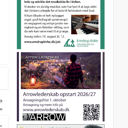
le
er