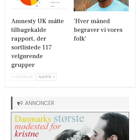
Amnesty UK måtte
’Hver måned
tilbagekalde
begraver vi vores
rapport, der
folk’
sortlistede 117
velgørende
grupper
FORRIGE
NÆSTE
ANNONCER