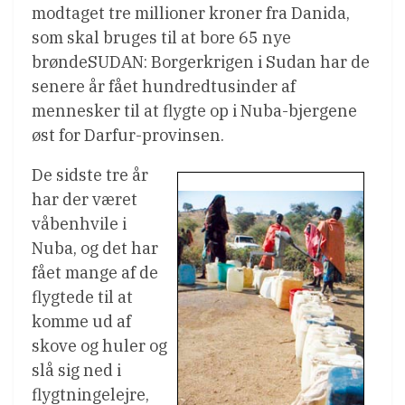
modtaget tre millioner kroner fra Danida,
som skal bruges til at bore 65 nye
brøndeSUDAN: Borgerkrigen i Sudan har de
senere år fået hundredtusinder af
mennesker til at flygte op i Nuba-bjergene
øst for Darfur-provinsen.
De sidste tre år
har der været
våbenhvile i
Nuba, og det har
fået mange af de
flygtede til at
komme ud af
skove og huler og
slå sig ned i
flygtningelejre,