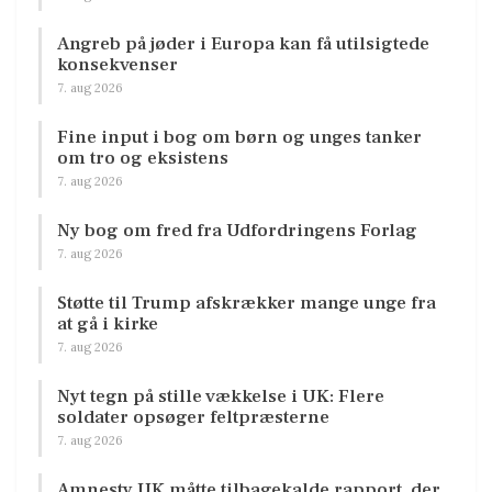
Angreb på jøder i Europa kan få utilsigtede
konsekvenser
7. aug 2026
Fine input i bog om børn og unges tanker
om tro og eksistens
7. aug 2026
Ny bog om fred fra Udfordringens Forlag
7. aug 2026
Støtte til Trump afskrækker mange unge fra
at gå i kirke
7. aug 2026
Nyt tegn på stille vækkelse i UK: Flere
soldater opsøger feltpræsterne
7. aug 2026
Amnesty UK måtte tilbagekalde rapport, der