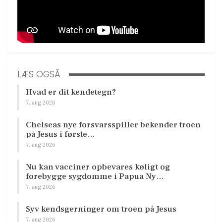
LÆS OGSÅ
Hvad er dit kendetegn?
7. aug 2026
Chelseas nye forsvarsspiller bekender troen
på Jesus i første…
7. aug 2026
Nu kan vacciner opbevares køligt og
forebygge sygdomme i Papua Ny…
7. aug 2026
Syv kendsgerninger om troen på Jesus
7. aug 2026