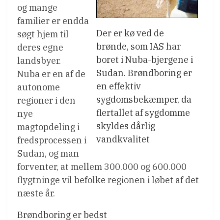
og mange
familier er endda
Der er kø ved de
søgt hjem til
brønde, som IAS har
deres egne
boret i Nuba-bjergene i
landsbyer.
Sudan. Brøndboring er
Nuba er en af de
en effektiv
autonome
sygdomsbekæmper, da
regioner i den
flertallet af sygdomme
nye
skyldes dårlig
magtopdeling i
vandkvalitet
fredsprocessen i
Sudan, og man
forventer, at mellem 300.000 og 600.000
flygtninge vil befolke regionen i løbet af det
næste år.
Brøndboring er bedst