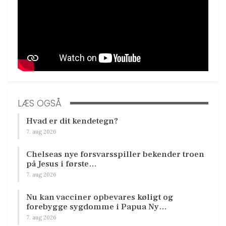
LÆS OGSÅ
Hvad er dit kendetegn?
7. aug 2026
Chelseas nye forsvarsspiller bekender troen
på Jesus i første…
7. aug 2026
Nu kan vacciner opbevares køligt og
forebygge sygdomme i Papua Ny…
7. aug 2026