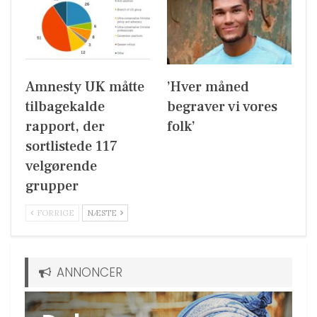
Amnesty UK måtte
’Hver måned
tilbagekalde
begraver vi vores
rapport, der
folk’
sortlistede 117
velgørende
grupper
FORRIGE
NÆSTE
ANNONCER