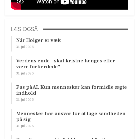
LÆS OGSÅ
Når Holger er væk
31. jul 2026
Verdens ende – skal kristne længes eller
være forfærdede?
31. jul 2026
Pas på AI. Kun mennesker kan formidle ægte
indhold
31. jul 2026
Mennesker har ansvar for at tage sandheden
på sig
31. jul 2026