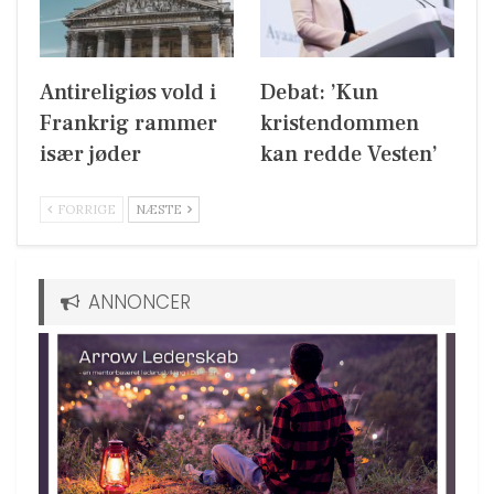
Antireligiøs vold i
Debat: ’Kun
Frankrig rammer
kristendommen
især jøder
kan redde Vesten’
FORRIGE
NÆSTE
ANNONCER