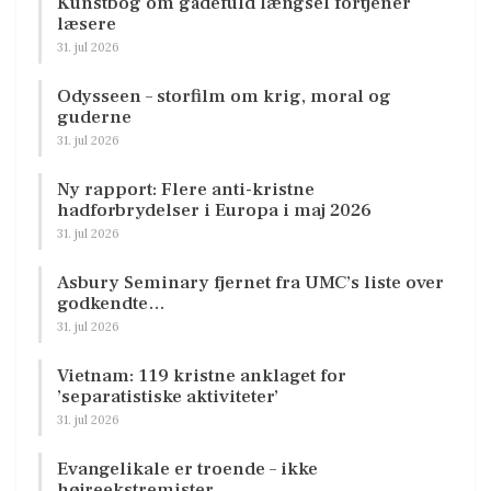
Kunstbog om gådefuld længsel fortjener
læsere
31. jul 2026
Odysseen – storfilm om krig, moral og
guderne
31. jul 2026
Ny rapport: Flere anti-kristne
hadforbrydelser i Europa i maj 2026
31. jul 2026
Asbury Seminary fjernet fra UMC’s liste over
godkendte…
31. jul 2026
Vietnam: 119 kristne anklaget for
’separatistiske aktiviteter’
31. jul 2026
Evangelikale er troende – ikke
højreekstremister