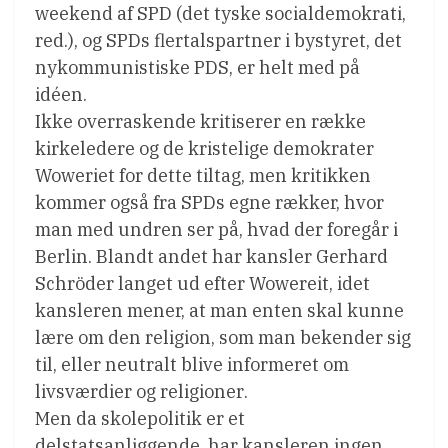
weekend af SPD (det tyske socialdemokrati,
red.), og SPDs flertalspartner i bystyret, det
nykommunistiske PDS, er helt med på
idéen.
Ikke overraskende kritiserer en række
kirkeledere og de kristelige demokrater
Woweriet for dette tiltag, men kritikken
kommer også fra SPDs egne rækker, hvor
man med undren ser på, hvad der foregår i
Berlin. Blandt andet har kansler Gerhard
Schröder langet ud efter Wowereit, idet
kansleren mener, at man enten skal kunne
lære om den religion, som man bekender sig
til, eller neutralt blive informeret om
livsværdier og religioner.
Men da skolepolitik er et
delstatsanliggende, har kansleren ingen