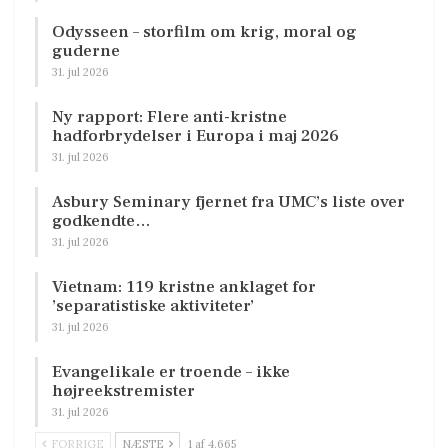
Odysseen – storfilm om krig, moral og
guderne
31. jul 2026
Ny rapport: Flere anti-kristne
hadforbrydelser i Europa i maj 2026
31. jul 2026
Asbury Seminary fjernet fra UMC’s liste over
godkendte…
31. jul 2026
Vietnam: 119 kristne anklaget for
’separatistiske aktiviteter’
31. jul 2026
Evangelikale er troende – ikke
højreekstremister
31. jul 2026
FORRIGE
NÆSTE
1 af 4.665