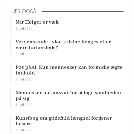
LÆS OGSÅ
Når Holger er væk
31. jul 2026
Verdens ende – skal kristne længes eller
være forfærdede?
31. jul 2026
Pas på AI. Kun mennesker kan formidle ægte
indhold
31. jul 2026
Mennesker har ansvar for at tage sandheden
på sig
31. jul 2026
Kunstbog om gådefuld længsel fortjener
læsere
31. jul 2026