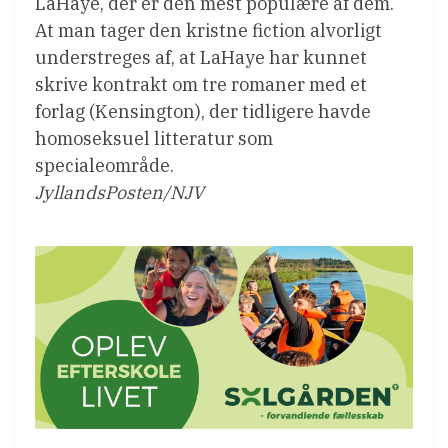
LaHaye, der er den mest populære af dem.
At man tager den kristne fiction alvorligt
understreges af, at LaHaye har kunnet
skrive kontrakt om tre romaner med et
forlag (Kensington), der tidligere havde
homoseksuel litteratur som
specialeområde.
JyllandsPosten/NJV