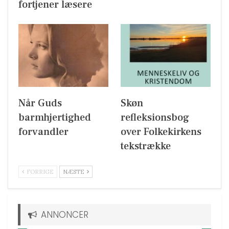
fortjener læsere
Når Guds
Skøn
barmhjertighed
refleksionsbog
forvandler
over Folkekirkens
tekstrække
FORRIGE
NÆSTE
ANNONCER