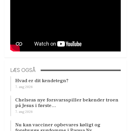
LÆS OGSÅ
Hvad er dit kendetegn?
7. aug 2026
Chelseas nye forsvarsspiller bekender troen
på Jesus i første…
7. aug 2026
Nu kan vacciner opbevares køligt og
forebygge sygdomme i Papua Ny…