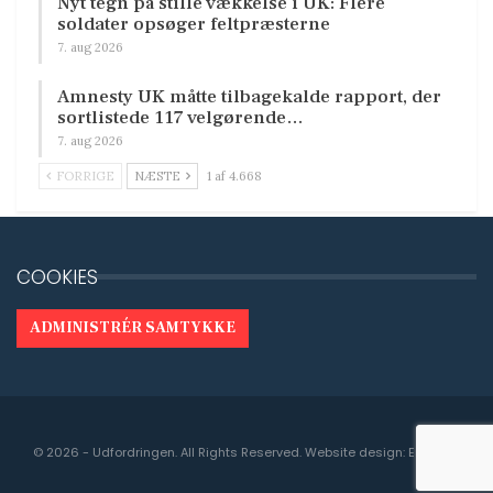
Nyt tegn på stille vækkelse i UK: Flere
soldater opsøger feltpræsterne
7. aug 2026
Amnesty UK måtte tilbagekalde rapport, der
sortlistede 117 velgørende…
7. aug 2026
FORRIGE
NÆSTE
1 af 4.668
COOKIES
ADMINISTRÉR SAMTYKKE
© 2026 - Udfordringen. All Rights Reserved.
Website design:
Engedal