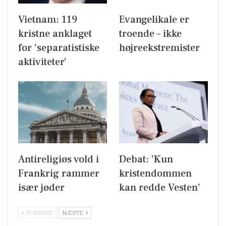
Vietnam: 119
Evangelikale er
kristne anklaget
troende – ikke
for ’separatistiske
højreekstremister
aktiviteter’
Antireligiøs vold i
Debat: ’Kun
Frankrig rammer
kristendommen
især jøder
kan redde Vesten’
FORRIGE
NÆSTE