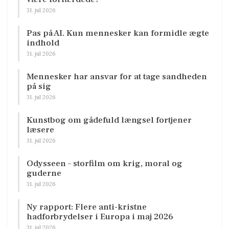
31. jul 2026
Pas på AI. Kun mennesker kan formidle ægte
indhold
31. jul 2026
Mennesker har ansvar for at tage sandheden
på sig
31. jul 2026
Kunstbog om gådefuld længsel fortjener
læsere
31. jul 2026
Odysseen – storfilm om krig, moral og
guderne
31. jul 2026
Ny rapport: Flere anti-kristne
hadforbrydelser i Europa i maj 2026
31. jul 2026