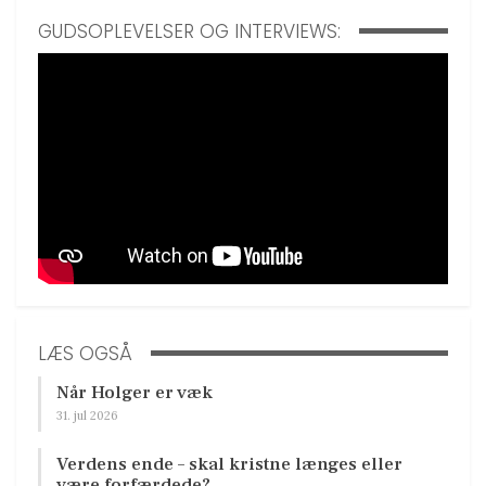
GUDSOPLEVELSER OG INTERVIEWS:
LÆS OGSÅ
Når Holger er væk
31. jul 2026
Verdens ende – skal kristne længes eller
være forfærdede?