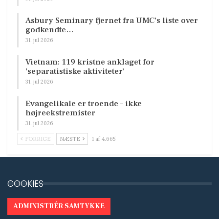
Asbury Seminary fjernet fra UMC’s liste over
godkendte…
31. jul 2026
Vietnam: 119 kristne anklaget for
’separatistiske aktiviteter’
31. jul 2026
Evangelikale er troende – ikke
højreekstremister
31. jul 2026
FORRIGE
NÆSTE
1 af 4.665
COOKIES
ADMINISTRÉR SAMTYKKE