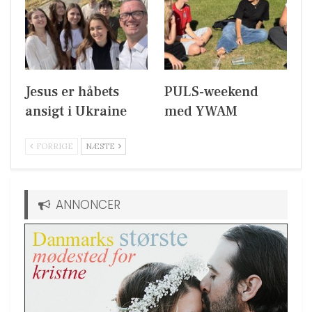
Jesus er håbets
PULS-weekend
ansigt i Ukraine
med YWAM
FORRIGE
NÆSTE
ANNONCER