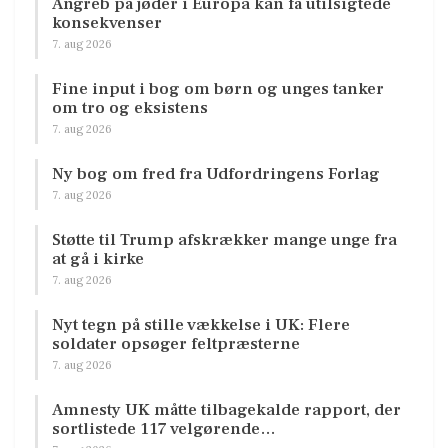
Angreb på jøder i Europa kan få utilsigtede
konsekvenser
7. aug 2026
Fine input i bog om børn og unges tanker
om tro og eksistens
7. aug 2026
Ny bog om fred fra Udfordringens Forlag
7. aug 2026
Støtte til Trump afskrækker mange unge fra
at gå i kirke
7. aug 2026
Nyt tegn på stille vækkelse i UK: Flere
soldater opsøger feltpræsterne
7. aug 2026
Amnesty UK måtte tilbagekalde rapport, der
sortlistede 117 velgørende…