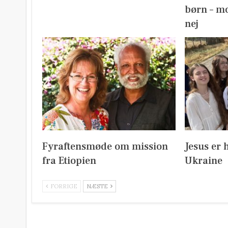
børn – mo
nej
Fyraftensmøde om mission
Jesus er 
fra Etiopien
Ukraine
FORRIGE
NÆSTE