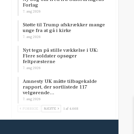
Forlag
7. aug 2026
Støtte til Trump afskrækker mange
unge fra at gå i kirke
7. aug 2026
Nyt tegn på stille vækkelse i UK:
Flere soldater opsøger
feltpræsterne
7. aug 2026
Amnesty UK måtte tilbagekalde
rapport, der sortlistede 117
velgørende…
7. aug 2026
FORRIGE
NÆSTE
1 af 4.668