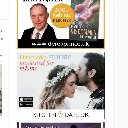
us
er