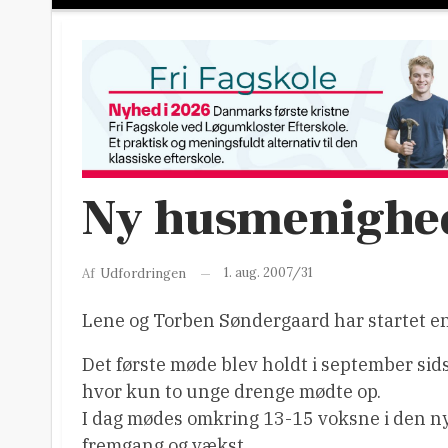
Ny husmenighed
1. aug. 2007/31
Af
Udfordringen
Lene og Torben Søndergaard har startet e
Det første møde blev holdt i september sidst
hvor kun to unge drenge mødte op.
I dag mødes omkring 13-15 voksne i den ny
fremgang og vækst.