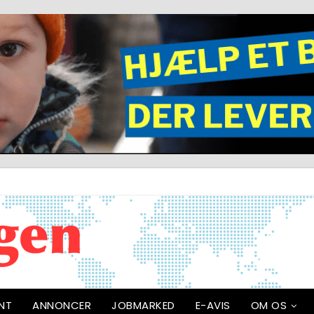
NT
ANNONCER
JOBMARKED
E-AVIS
OM OS