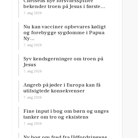
Chelseas nye forsvarsspiller
bekender troen på Jesus i første…
7. aug 2026
Nu kan vacciner opbevares køligt
og forebygge sygdomme i Papua
Ny…
7. aug 2026
Syv kendsgerninger om troen på
Jesus
7. aug 2026
Angreb på jøder i Europa kan få
utilsigtede konsekvenser
7. aug 2026
Fine input i bog om børn og unges
tanker om tro og eksistens
7. aug 2026
Ny bog om fred fra Udfordringens