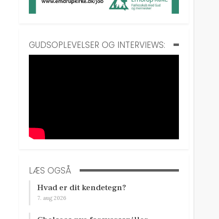
GUDSOPLEVELSER OG INTERVIEWS:
LÆS OGSÅ
Hvad er dit kendetegn?
7. aug 2026