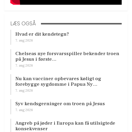
LÆS OGSÅ
Hvad er dit kendetegn?
7. aug 2026
Chelseas nye forsvarsspiller bekender troen
på Jesus i første…
7. aug 2026
Nu kan vacciner opbevares køligt og
forebygge sygdomme i Papua Ny…
7. aug 2026
Syv kendsgerninger om troen på Jesus
7. aug 2026
Angreb på jøder i Europa kan få utilsigtede
konsekvenser