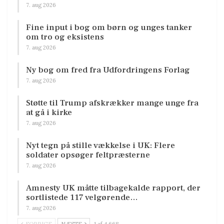
7. aug 2026
Fine input i bog om børn og unges tanker
om tro og eksistens
7. aug 2026
Ny bog om fred fra Udfordringens Forlag
7. aug 2026
Støtte til Trump afskrækker mange unge fra
at gå i kirke
7. aug 2026
Nyt tegn på stille vækkelse i UK: Flere
soldater opsøger feltpræsterne
7. aug 2026
Amnesty UK måtte tilbagekalde rapport, der
sortlistede 117 velgørende…
7. aug 2026
FORRIGE
NÆSTE
1 af 4.668