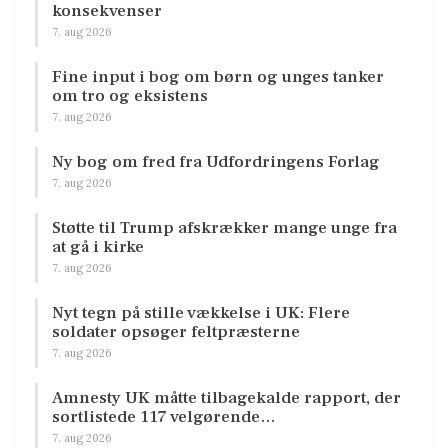
konsekvenser
7. aug 2026
Fine input i bog om børn og unges tanker
om tro og eksistens
7. aug 2026
Ny bog om fred fra Udfordringens Forlag
7. aug 2026
Støtte til Trump afskrækker mange unge fra
at gå i kirke
7. aug 2026
Nyt tegn på stille vækkelse i UK: Flere
soldater opsøger feltpræsterne
7. aug 2026
Amnesty UK måtte tilbagekalde rapport, der
sortlistede 117 velgørende…
7. aug 2026