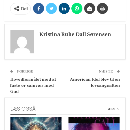
Del
Kristina Ruhe Dall Sørensen
FORRIGE
NÆSTE
Hovedformålet med at
American Idol blev til en
faste er samvær med
lovsangsaften
Gud
LÆS OGSÅ
Alle