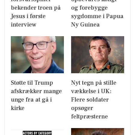
bekender troen på
og forebygge
Jesus i første
sygdomme i Papua
interview
Ny Guinea
Støtte til Trump
Nyt tegn på stille
afskrækker mange
vækkelse i UK:
unge fra at gå i
Flere soldater
kirke
opsøger
feltpræsterne