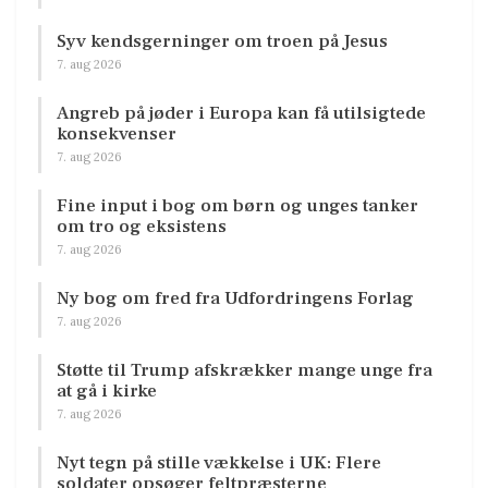
Syv kendsgerninger om troen på Jesus
7. aug 2026
Angreb på jøder i Europa kan få utilsigtede
konsekvenser
7. aug 2026
Fine input i bog om børn og unges tanker
om tro og eksistens
7. aug 2026
Ny bog om fred fra Udfordringens Forlag
7. aug 2026
Støtte til Trump afskrækker mange unge fra
at gå i kirke
7. aug 2026
Nyt tegn på stille vækkelse i UK: Flere
soldater opsøger feltpræsterne