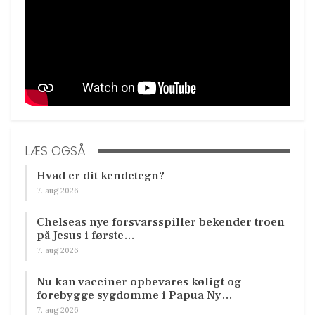
LÆS OGSÅ
Hvad er dit kendetegn?
7. aug 2026
Chelseas nye forsvarsspiller bekender troen
på Jesus i første…
7. aug 2026
Nu kan vacciner opbevares køligt og
forebygge sygdomme i Papua Ny…
7. aug 2026