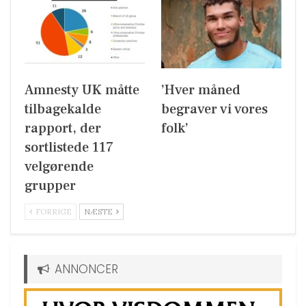
Amnesty UK måtte
’Hver måned
tilbagekalde
begraver vi vores
rapport, der
folk’
sortlistede 117
velgørende
grupper
FORRIGE
NÆSTE
ANNONCER