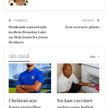
FORRIGE
NÆSTE
Musikalsk samarbejde
Den oversete plante
mellem Brandon Lake
og Nick Jonas fra Jonas
Brothers
LÆS OGSÅ
Alle
Chelseas nye
Nu kan vacciner
forsvarsspiller
opbevares køligt