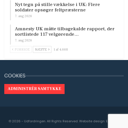
Nyt tegn på stille vækkelse i UK: Flere
soldater opsøger feltpræsterne
7. aug 2026
Amnesty UK måtte tilbagekalde rapport, der
sortlistede 117 velgørende…
7. aug 2026
FORRIGE
NÆSTE
1 af 4.668
COOKIES
ADMINISTRÉR SAMTYKKE
© 2026 - Udfordringen. All Rights Reserved.
Website design:
Engedal