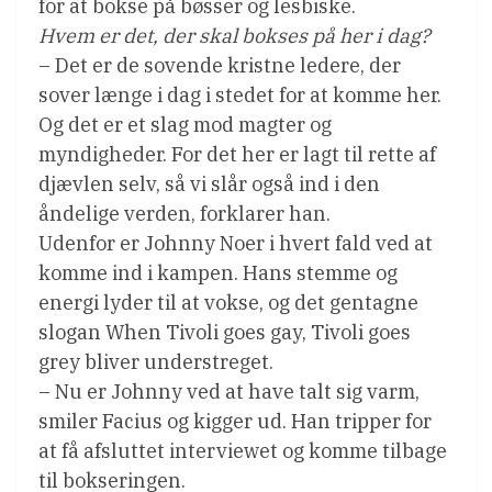
for at bokse på bøsser og lesbiske.
Hvem er det, der skal bokses på her i dag?
– Det er de sovende kristne ledere, der
sover længe i dag i stedet for at komme her.
Og det er et slag mod magter og
myndigheder. For det her er lagt til rette af
djævlen selv, så vi slår også ind i den
åndelige verden, forklarer han.
Udenfor er Johnny Noer i hvert fald ved at
komme ind i kampen. Hans stemme og
energi lyder til at vokse, og det gentagne
slogan When Tivoli goes gay, Tivoli goes
grey bliver understreget.
– Nu er Johnny ved at have talt sig varm,
smiler Facius og kigger ud. Han tripper for
at få afsluttet interviewet og komme tilbage
til bokseringen.