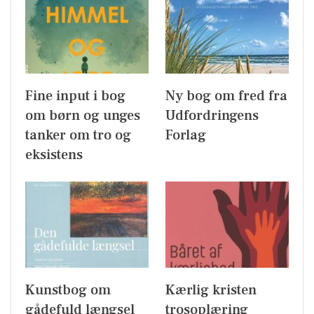
Fine input i bog
Ny bog om fred fra
om børn og unges
Udfordringens
tanker om tro og
Forlag
eksistens
Kunstbog om
Kærlig kristen
gådefuld længsel
trosoplæring