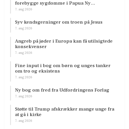
forebygge sygdomme i Papua Ny…
7. aug 2026
Syv kendsgerninger om troen på Jesus
7. aug 2026
Angreb på jøder i Europa kan få utilsigtede
konsekvenser
7. aug 2026
Fine input i bog om børn og unges tanker
om tro og eksistens
7. aug 2026
Ny bog om fred fra Udfordringens Forlag
7. aug 2026
Støtte til Trump afskrækker mange unge fra
at gå i kirke
7. aug 2026