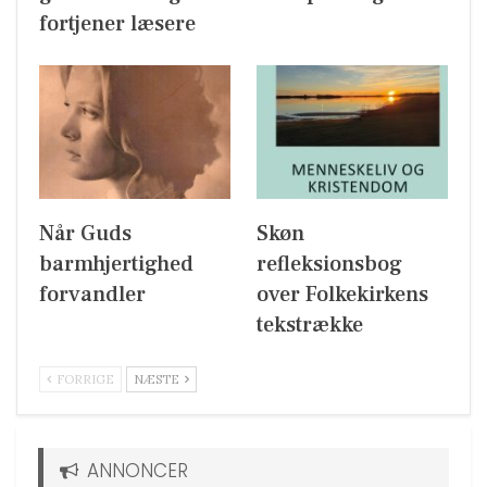
fortjener læsere
Når Guds
Skøn
barmhjertighed
refleksionsbog
forvandler
over Folkekirkens
tekstrække
FORRIGE
NÆSTE
ANNONCER