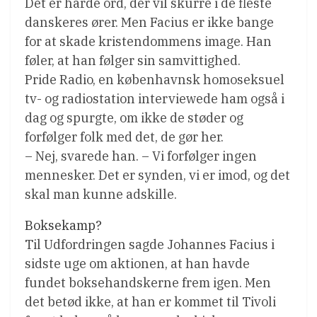
Det er hårde ord, der vil skurre i de fleste
danskeres ører. Men Facius er ikke bange
for at skade kristendommens image. Han
føler, at han følger sin samvittighed.
Pride Radio, en københavnsk homoseksuel
tv- og radiostation interviewede ham også i
dag og spurgte, om ikke de støder og
forfølger folk med det, de gør her.
– Nej, svarede han. – Vi forfølger ingen
mennesker. Det er synden, vi er imod, og det
skal man kunne adskille.
Boksekamp?
Til Udfordringen sagde Johannes Facius i
sidste uge om aktionen, at han havde
fundet boksehandskerne frem igen. Men
det betød ikke, at han er kommet til Tivoli