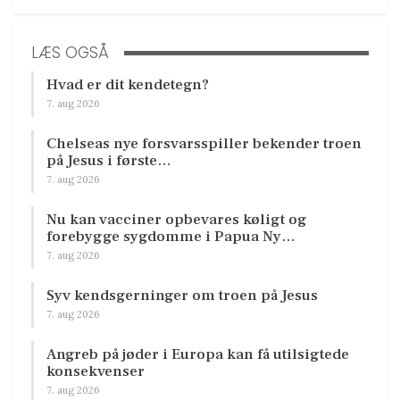
LÆS OGSÅ
Hvad er dit kendetegn?
7. aug 2026
Chelseas nye forsvarsspiller bekender troen
på Jesus i første…
7. aug 2026
Nu kan vacciner opbevares køligt og
forebygge sygdomme i Papua Ny…
7. aug 2026
Syv kendsgerninger om troen på Jesus
7. aug 2026
Angreb på jøder i Europa kan få utilsigtede
konsekvenser
7. aug 2026