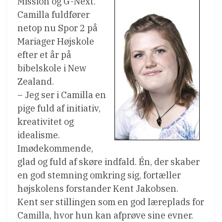
Mission og G-Next.
Camilla fuldfører
netop nu Spor 2 på
Mariager Højskole
efter et år på
bibelskole i New
Zealand.
– Jeg ser i Camilla en
pige fuld af initiativ,
kreativitet og
idealisme.
Imødekommende,
glad og fuld af skøre indfald. Én, der skaber
en god stemning omkring sig, fortæller
højskolens forstander Kent Jakobsen.
Kent ser stillingen som en god læreplads for
Camilla, hvor hun kan afprøve sine evner.