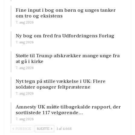
Fine input i bog om børn og unges tanker
om tro og eksistens
7. aug 2026
Ny bog om fred fra Udfordringens Forlag
7. aug 2026
Støtte til Trump afskrækker mange unge fra
at gå i kirke
7. aug 2026
Nyt tegn på stille vækkelse i UK: Flere
soldater opsøger feltpræsterne
7. aug 2026
Amnesty UK måtte tilbagekalde rapport, der
sortlistede 117 velgørende…
7. aug 2026
FORRIGE
NÆSTE
1 af 4.668