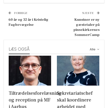
FORRIGE
NÆSTE
60 år og 32 år i Kristelig
Kunstner er ny
Fagbevægelse
gæstetaler på
pinsekirkernes
SommerCamp
LÆS OGSÅ
Alle
Tiltrædelsesforelæsning
Sekretariatschef
og reception på MF
skal koordinere
i Aarhus
arbejdet med