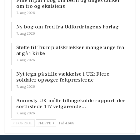
Fine input i bog om børn og unges tanker
om tro og eksistens
7. aug 2026
Ny bog om fred fra Udfordringens Forlag
7. aug 2026
Støtte til Trump afskrækker mange unge fra
at gå i kirke
7. aug 2026
Nyt tegn på stille vækkelse i UK: Flere
soldater opsøger feltpræsterne
7. aug 2026
Amnesty UK måtte tilbagekalde rapport, der
sortlistede 117 velgørende…
7. aug 2026
FORRIGE
NÆSTE
1 af 4.668