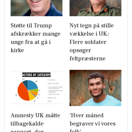
Støtte til Trump
Nyt tegn på stille
afskrækker mange
vækkelse i UK:
unge fra at gå i
Flere soldater
kirke
opsøger
feltpræsterne
Amnesty UK måtte
’Hver måned
tilbagekalde
begraver vi vores
rapport, der
folk’