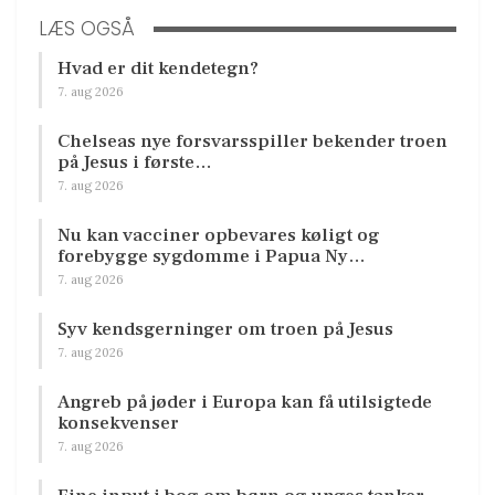
LÆS OGSÅ
Hvad er dit kendetegn?
7. aug 2026
Chelseas nye forsvarsspiller bekender troen
på Jesus i første…
7. aug 2026
Nu kan vacciner opbevares køligt og
forebygge sygdomme i Papua Ny…
7. aug 2026
Syv kendsgerninger om troen på Jesus
7. aug 2026
Angreb på jøder i Europa kan få utilsigtede
konsekvenser
7. aug 2026