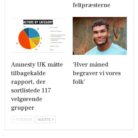
feltpræsterne
Amnesty UK måtte
’Hver måned
tilbagekalde
begraver vi vores
rapport, der
folk’
sortlistede 117
velgørende
grupper
FORRIGE
NÆSTE