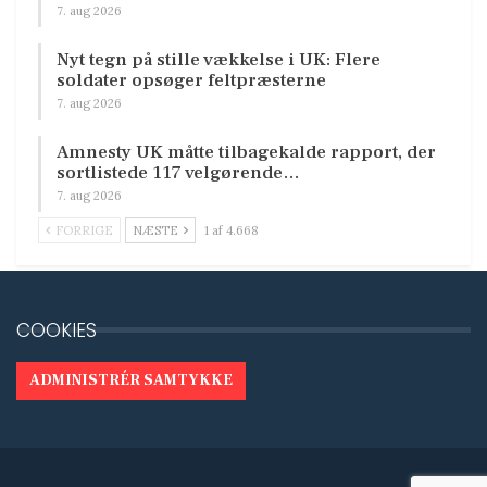
7. aug 2026
Nyt tegn på stille vækkelse i UK: Flere
soldater opsøger feltpræsterne
7. aug 2026
Amnesty UK måtte tilbagekalde rapport, der
sortlistede 117 velgørende…
7. aug 2026
FORRIGE
NÆSTE
1 af 4.668
COOKIES
ADMINISTRÉR SAMTYKKE