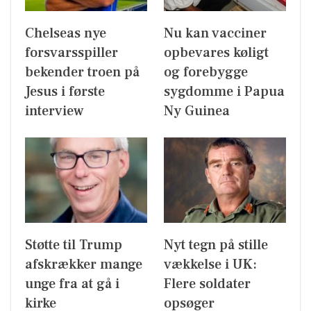
Chelseas nye
Nu kan vacciner
forsvarsspiller
opbevares køligt
bekender troen på
og forebygge
Jesus i første
sygdomme i Papua
interview
Ny Guinea
Støtte til Trump
Nyt tegn på stille
afskrækker mange
vækkelse i UK:
unge fra at gå i
Flere soldater
kirke
opsøger