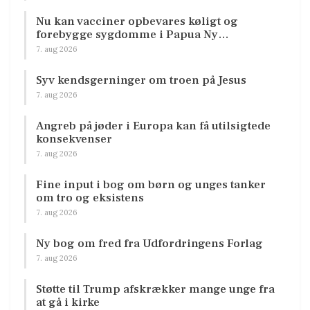
Nu kan vacciner opbevares køligt og
forebygge sygdomme i Papua Ny…
7. aug 2026
Syv kendsgerninger om troen på Jesus
7. aug 2026
Angreb på jøder i Europa kan få utilsigtede
konsekvenser
7. aug 2026
Fine input i bog om børn og unges tanker
om tro og eksistens
7. aug 2026
Ny bog om fred fra Udfordringens Forlag
7. aug 2026
Støtte til Trump afskrækker mange unge fra
at gå i kirke