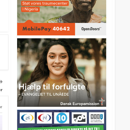
er
er