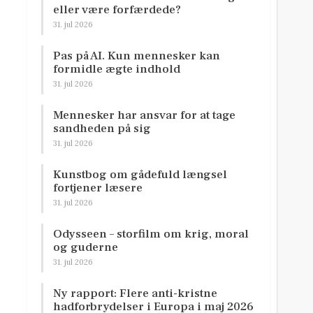
eller være forfærdede?
31. jul 2026
Pas på AI. Kun mennesker kan
formidle ægte indhold
31. jul 2026
Mennesker har ansvar for at tage
sandheden på sig
31. jul 2026
Kunstbog om gådefuld længsel
fortjener læsere
31. jul 2026
Odysseen – storfilm om krig, moral
og guderne
31. jul 2026
Ny rapport: Flere anti-kristne
hadforbrydelser i Europa i maj 2026