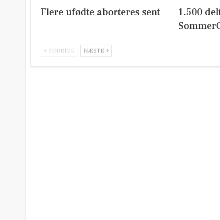
Flere ufødte aborteres sent
1.500 del
SommerC
FORRIGE
NÆSTE