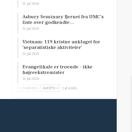
31. jul 2026
Asbury Seminary fjernet fra UMC’s
liste over godkendte…
31. jul 2026
Vietnam: 119 kristne anklaget for
’separatistiske aktiviteter’
31. jul 2026
Evangelikale er troende – ikke
højreekstremister
31. jul 2026
FORRIGE
NÆSTE
1 af 4.665