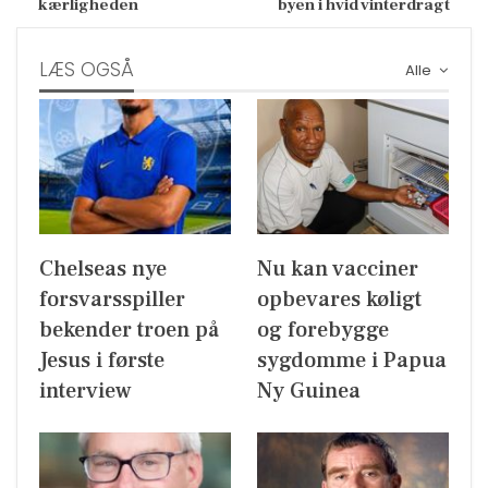
kærligheden
byen i hvid vinterdragt
LÆS OGSÅ
Alle
Chelseas nye
Nu kan vacciner
forsvarsspiller
opbevares køligt
bekender troen på
og forebygge
Jesus i første
sygdomme i Papua
interview
Ny Guinea