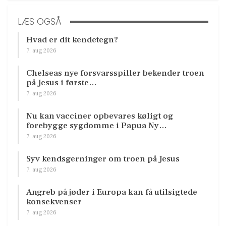
LÆS OGSÅ
Hvad er dit kendetegn?
7. aug 2026
Chelseas nye forsvarsspiller bekender troen
på Jesus i første…
7. aug 2026
Nu kan vacciner opbevares køligt og
forebygge sygdomme i Papua Ny…
7. aug 2026
Syv kendsgerninger om troen på Jesus
7. aug 2026
Angreb på jøder i Europa kan få utilsigtede
konsekvenser
7. aug 2026