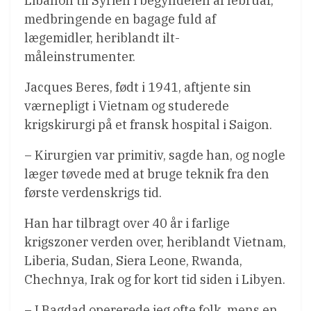
Libanon til Syrien i begyndelen af februar,
medbringende en bagage fuld af
lægemidler, heriblandt ilt-
måleinstrumenter.
Jacques Beres, født i 1941, aftjente sin
værnepligt i Vietnam og studerede
krigskirurgi på et fransk hospital i Saigon.
– Kirurgien var primitiv, sagde han, og nogle
læger tøvede med at bruge teknik fra den
første verdenskrigs tid.
Han har tilbragt over 40 år i farlige
krigszoner verden over, heriblandt Vietnam,
Liberia, Sudan, Siera Leone, Rwanda,
Chechnya, Irak og for kort tid siden i Libyen.
– I Bagdad opererede jeg ofte folk, mens en