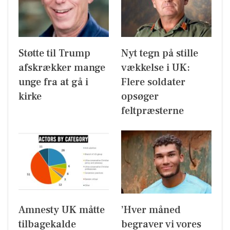
Støtte til Trump
Nyt tegn på stille
afskrækker mange
vækkelse i UK:
unge fra at gå i
Flere soldater
kirke
opsøger
feltpræsterne
Amnesty UK måtte
’Hver måned
tilbagekalde
begraver vi vores