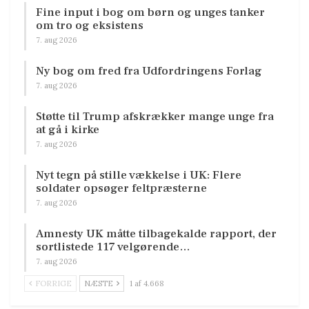
Fine input i bog om børn og unges tanker
om tro og eksistens
7. aug 2026
Ny bog om fred fra Udfordringens Forlag
7. aug 2026
Støtte til Trump afskrækker mange unge fra
at gå i kirke
7. aug 2026
Nyt tegn på stille vækkelse i UK: Flere
soldater opsøger feltpræsterne
7. aug 2026
Amnesty UK måtte tilbagekalde rapport, der
sortlistede 117 velgørende…
7. aug 2026
FORRIGE
NÆSTE
1 af 4.668