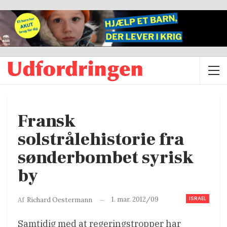
Fransk
solstrålehistorie fra
sønderbombet syrisk
by
ISRAEL
1. mar. 2012/09
Af
Richard Oestermann
Samtidig med at regeringstropper har