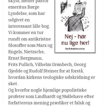
skyld, mener pastor
emeritus Børge
Lyndelse, som har
udgivet en
interessant lille bog.
Vi kommer en tur
rundt om antikristne
filosoffer som Marx og
Engels, Nietzsche,
Ernst Bergmann,
Frits Pullich, Vilhelm Grønbech, Georg
Gjedde og Rudolf Steiner for at forstå,
hvordan kirkens teologiske udskridning er
sket.
Og hvorfor nogle hjemlige populistiske
profeter som Lindhardt og Møllehave efter
forfatterens mening prædiker et falsk og