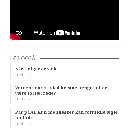
LÆS OGSÅ
Når Holger er væk
31. jul 2026
Verdens ende – skal kristne længes eller
være forfærdede?
31. jul 2026
Pas på AI. Kun mennesker kan formidle ægte
indhold
31. jul 2026