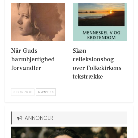
Når Guds
Skøn
barmhjertighed
refleksionsbog
forvandler
over Folkekirkens
tekstrække
FORRIGE
NÆSTE
ANNONCER