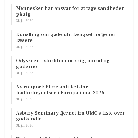
Mennesker har ansvar for at tage sandheden
på sig
31. jul 2026
Kunstbog om gådefuld længsel fortjener
læsere
31. jul 2026
Odysseen – storfilm om krig, moral og
guderne
31. jul 2026
Ny rapport: Flere anti-kristne
hadforbrydelser i Europa i maj 2026
31. jul 2026
Asbury Seminary fjernet fra UMC’s liste over
godkendte…
31. jul 2026