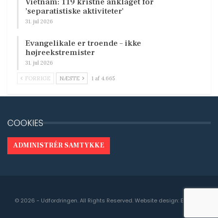
Vietnam: 119 kristne anklaget for
’separatistiske aktiviteter’
31. jul 2026
Evangelikale er troende – ikke
højreekstremister
31. jul 2026
FORRIGE
NÆSTE
1 af 4.665
COOKIES
ADMINISTRÉR SAMTYKKE
© 2026 - Udfordringen. All Rights Reserved.
Website design:
Engedal