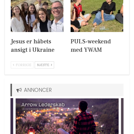
Jesus er håbets
PULS-weekend
ansigt i Ukraine
med YWAM
FORRIGE
NÆSTE
ANNONCER