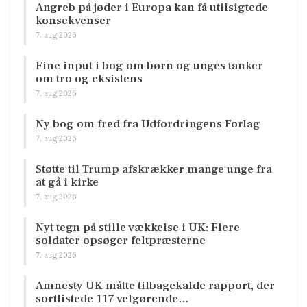
Angreb på jøder i Europa kan få utilsigtede
konsekvenser
7. aug 2026
Fine input i bog om børn og unges tanker
om tro og eksistens
7. aug 2026
Ny bog om fred fra Udfordringens Forlag
7. aug 2026
Støtte til Trump afskrækker mange unge fra
at gå i kirke
7. aug 2026
Nyt tegn på stille vækkelse i UK: Flere
soldater opsøger feltpræsterne
7. aug 2026
Amnesty UK måtte tilbagekalde rapport, der
sortlistede 117 velgørende…