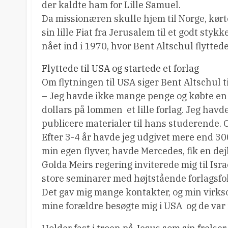
der kaldte ham for Lille Samuel.
Da missionæren skulle hjem til Norge, kørt
sin lille Fiat fra Jerusalem til et godt stykk
nået ind i 1970, hvor Bent Altschul flyttede
Flyttede til USA og startede et forlag
Om flytningen til USA siger Bent Altschul t
– Jeg havde ikke mange penge og købte en e
dollars på lommen  et lille forlag. Jeg hav
publicere materialer til hans studerende. O
Efter 3-4 år havde jeg udgivet mere end 300
min egen flyver, havde Mercedes, fik en dej
Golda Meirs regering inviterede mig til Isr
store seminarer med højtstående forlagsfol
Det gav mig mange kontakter, og min virks
mine forældre besøgte mig i USA  og de va