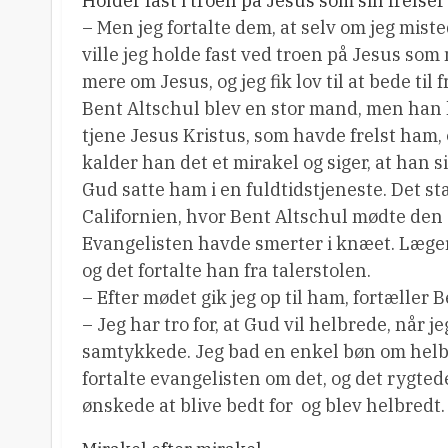
Holder fast i troen på Jesus som sin frelser
– Men jeg fortalte dem, at selv om jeg mist
ville jeg holde fast ved troen på Jesus som 
mere om Jesus, og jeg fik lov til at bede til 
Bent Altschul blev en stor mand, men han h
tjene Jesus Kristus, som havde frelst ham, o
kalder han det et mirakel og siger, at han si
Gud satte ham i en fuldtidstjeneste. Det 
Californien, hvor Bent Altschul mødte de
Evangelisten havde smerter i knæet. Lægern
og det fortalte han fra talerstolen.
– Efter mødet gik jeg op til ham, fortæller 
– Jeg har tro for, at Gud vil helbrede, når j
samtykkede. Jeg bad en enkel bøn om helbr
fortalte evangelisten om det, og det rygtede
ønskede at blive bedt for  og blev helbredt