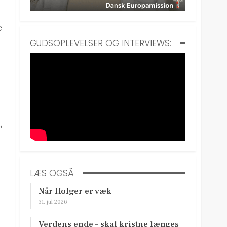
å
e
GUDSOPLEVELSER OG INTERVIEWS:
,
LÆS OGSÅ
Når Holger er væk
31. jul 2026
Verdens ende – skal kristne længes