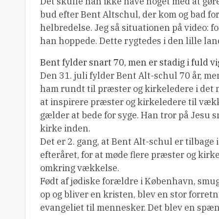
Det skulle han ikke have noget med at gøre
bud efter Bent Altschul, der kom og bad for 
helbredelse. Jeg så situationen på video: 
han hoppede. Dette rygtedes i den lille lan
Bent fylder snart 70, men er stadig i fuld v
Den 31. juli fylder Bent Alt-schul 70 år, men
ham rundt til præster og kirkeledere i det
at inspirere præster og kirkeledere til vækk
gælder at bede for syge. Han tror på Jesu s
kirke inden.
Det er 2. gang, at Bent Alt-schul er tilbag
efteråret, for at møde flere præster og kir
omkring vækkelse.
Født af jødiske forældre i København, smug
op og bliver en kristen, blev en stor forre
evangeliet til mennesker. Det blev en spæ