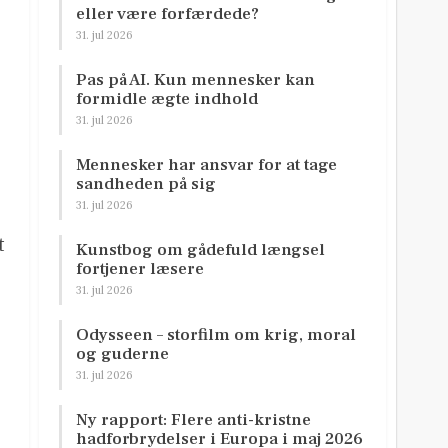
eller være forfærdede?
31. jul 2026
Pas på AI. Kun mennesker kan
formidle ægte indhold
31. jul 2026
Mennesker har ansvar for at tage
sandheden på sig
31. jul 2026
t
Kunstbog om gådefuld længsel
fortjener læsere
31. jul 2026
Odysseen – storfilm om krig, moral
og guderne
31. jul 2026
Ny rapport: Flere anti-kristne
hadforbrydelser i Europa i maj 2026