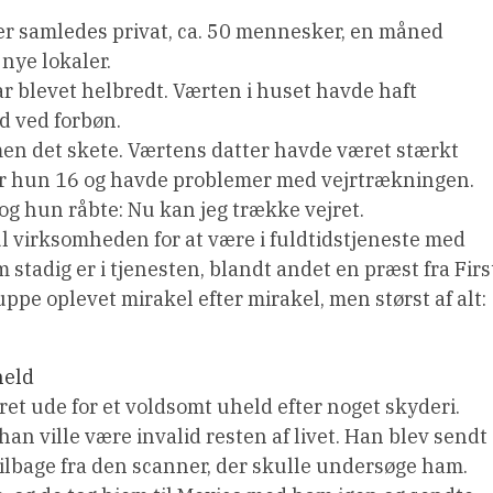
, der samledes privat, ca. 50 mennesker, en måned
nye lokaler.
 blevet helbredt. Værten i huset havde haft
d ved forbøn.
 men det skete. Værtens datter havde været stærkt
 var hun 16 og havde problemer med vejrtrækningen.
og hun råbte: Nu kan jeg trække vejret.
l virksomheden for at være i fuldtidstjeneste med
 stadig er i tjenesten, blandt andet en præst fra Firs
e oplevet mirakel efter mirakel, men størst af alt:
held
ret ude for et voldsomt uheld efter noget skyderi.
 han ville være invalid resten af livet. Han blev sendt
tilbage fra den scanner, der skulle undersøge ham.