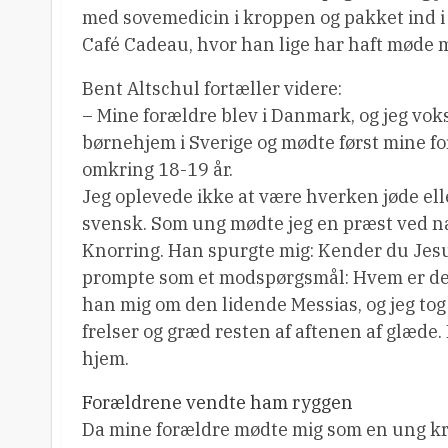
med sovemedicin i kroppen og pakket ind i 
Café Cadeau, hvor han lige har haft møde m
Bent Altschul fortæller videre:
– Mine forældre blev i Danmark, og jeg vok
børnehjem i Sverige og mødte først mine for
omkring 18-19 år.
Jeg oplevede ikke at være hverken jøde ell
svensk. Som ung mødte jeg en præst ved n
Knorring. Han spurgte mig: Kender du Jesu
prompte som et modspørgsmål: Hvem er det
han mig om den lidende Messias, og jeg to
frelser og græd resten af aftenen af glæde.
hjem.
Forældrene vendte ham ryggen
Da mine forældre mødte mig som en ung kr