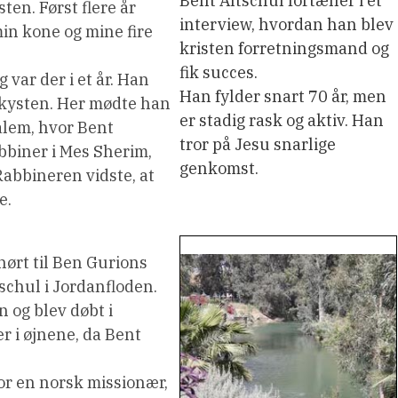
Bent Altschul fortæller i et
ten. Først flere år
interview, hvordan han blev
in kone og mine fire
kristen forretningsmand og
fik succes.
g var der i et år. Han
Han fylder snart 70 år, men
 kysten. Her mødte han
er stadig rask og aktiv. Han
salem, hvor Bent
tror på Jesu snarlige
bbiner i Mes Sherim,
genkomst.
Rabbineren vidste, at
e.
ørt til Ben Gurions
schul i Jordanfloden.
n og blev døbt i
r i øjnene, da Bent
or en norsk missionær,