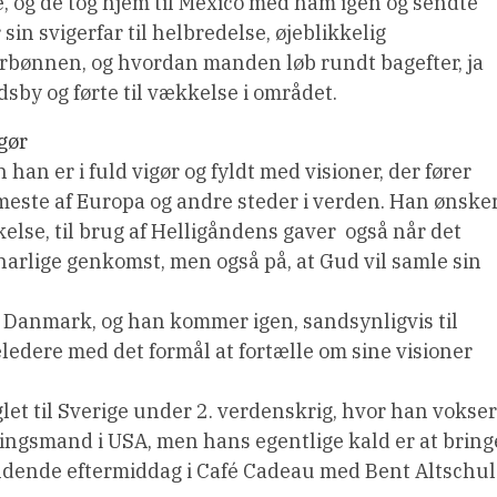
, og de tog hjem til Mexico med ham igen og sendte
sin svigerfar til helbredelse, øjeblikkelig
forbønnen, og hvordan manden løb rundt bagefter, ja
dsby og førte til vækkelse i området.
igør
 han er i fuld vigør og fyldt med visioner, der fører
 meste af Europa og andre steder i verden. Han ønske
else, til brug af Helligåndens gaver  også når det
narlige genkomst, men også på, at Gud vil samle sin
e i Danmark, og han kommer igen, sandsynligvis til
keledere med det formål at fortælle om sine visioner
let til Sverige under 2. verdenskrig, hvor han vokser
tningsmand i USA, men hans egentlige kald er at bring
ndende eftermiddag i Café Cadeau med Bent Altschul