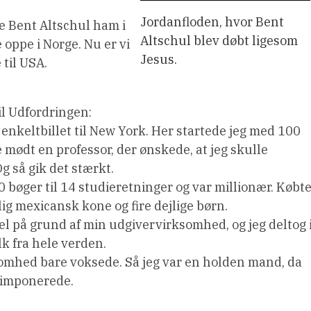
Jordanfloden, hvor Bent
e Bent Altschul ham i
Altschul blev døbt ligesom
e oppe i Norge. Nu er vi
Jesus.
 til USA.
il Udfordringen:
nkeltbillet til New York. Her startede jeg med 100
de mødt en professor, der ønskede, at jeg skulle
g så gik det stærkt.
 bøger til 14 studieretninger og var millionær. Købt
lig mexicansk kone og fire dejlige børn.
ael på grund af min udgivervirksomhed, og jeg deltog 
k fra hele verden.
omhed bare voksede. Så jeg var en holden mand, da
r imponerede.