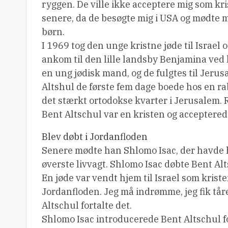
ryggen. De ville ikke acceptere mig som kris
senere, da de besøgte mig i USA og mødte m
børn.
I 1969 tog den unge kristne jøde til Israel o
ankom til den lille landsby Benjamina ved
en ung jødisk mand, og de fulgtes til Jeru
Altshul de første fem dage boede hos en ra
det stærkt ortodokse kvarter i Jerusalem. 
Bent Altschul var en kristen og acceptered
Blev døbt i Jordanfloden
Senere mødte han Shlomo Isac, der havde h
øverste livvagt. Shlomo Isac døbte Bent Alt
En jøde var vendt hjem til Israel som kriste
Jordanfloden. Jeg må indrømme, jeg fik tåre
Altschul fortalte det.
Shlomo Isac introducerede Bent Altschul f