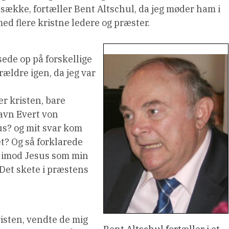
sække, fortæller Bent Altschul, da jeg møder ham i
ed flere kristne ledere og præster.
sede op på forskellige
ældre igen, da jeg var
er kristen, bare
avn Evert von
s? og mit svar kom
? Og så forklarede
g imod Jesus som min
 Det skete i præstens
isten, vendte de mig