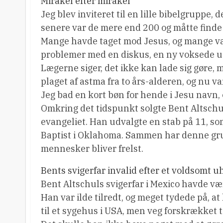
Mirakel efter mirakel
Jeg blev inviteret til en lille bibelgruppe
senere var de mere end 200 og måtte finde 
Mange havde taget mod Jesus, og mange var
problemer med en diskus, en ny voksede u
Lægerne siger, det ikke kan lade sig gøre,
plaget af astma fra to års-alderen, og nu
Jeg bad en kort bøn for hende i Jesu navn, 
Omkring det tidspunkt solgte Bent Altschu
evangeliet. Han udvalgte en stab på 11, som
Baptist i Oklahoma. Sammen har denne grupp
mennesker bliver frelst.
Bents svigerfar invalid efter et voldsomt u
Bent Altschuls svigerfar i Mexico havde væ
Han var ilde tilredt, og meget tydede på, at
til et sygehus i USA, men veg forskrækket 