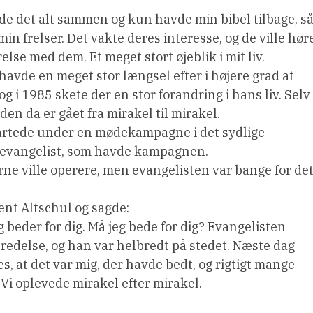
ede det alt sammen og kun havde min bibel tilbage, s
min frelser. Det vakte deres interesse, og de ville hør
frelse med dem. Et meget stort øjeblik i mit liv.
avde en meget stor længsel efter i højere grad at
g i 1985 skete der en stor forandring i hans liv. Selv
den da er gået fra mirakel til mirakel.
startede under en mødekampagne i det sydlige
n evangelist, som havde kampagnen.
e ville operere, men evangelisten var bange for det
Bent Altschul og sagde:
eg beder for dig. Må jeg bede for dig? Evangelisten
edelse, og han var helbredt på stedet. Næste dag
s, at det var mig, der havde bedt, og rigtigt mange
. Vi oplevede mirakel efter mirakel.