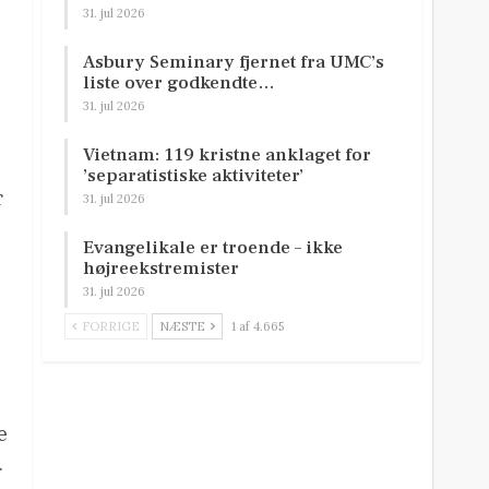
31. jul 2026
Asbury Seminary fjernet fra UMC’s
liste over godkendte…
31. jul 2026
Vietnam: 119 kristne anklaget for
’separatistiske aktiviteter’
r
31. jul 2026
Evangelikale er troende – ikke
højreekstremister
31. jul 2026
FORRIGE
NÆSTE
1 af 4.665
e
.