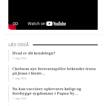
LÆS OGSÅ
Hvad er dit kendetegn?
7. aug 2026
Chelseas nye forsvarsspiller bekender troen
på Jesus i første…
7. aug 2026
Nu kan vacciner opbevares køligt og
forebygge sygdomme i Papua Ny…
7. aug 2026