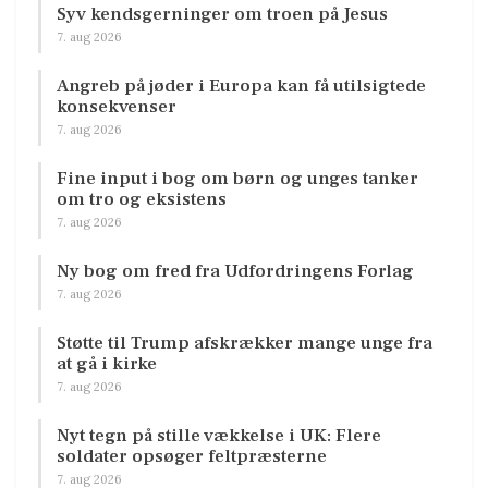
Syv kendsgerninger om troen på Jesus
7. aug 2026
Angreb på jøder i Europa kan få utilsigtede
konsekvenser
7. aug 2026
Fine input i bog om børn og unges tanker
om tro og eksistens
7. aug 2026
Ny bog om fred fra Udfordringens Forlag
7. aug 2026
Støtte til Trump afskrækker mange unge fra
at gå i kirke
7. aug 2026
Nyt tegn på stille vækkelse i UK: Flere
soldater opsøger feltpræsterne
7. aug 2026