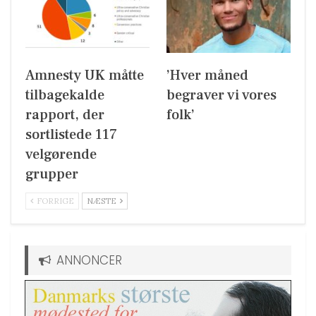
Amnesty UK måtte
’Hver måned
tilbagekalde
begraver vi vores
rapport, der
folk’
sortlistede 117
velgørende
grupper
FORRIGE
NÆSTE
ANNONCER