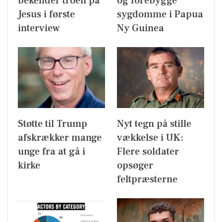
bekender troen på
og forebygge
Jesus i første
sygdomme i Papua
interview
Ny Guinea
Støtte til Trump
Nyt tegn på stille
afskrækker mange
vækkelse i UK:
unge fra at gå i
Flere soldater
kirke
opsøger
feltpræsterne