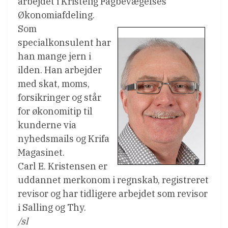
arbejdet i Kristelig Fagbevægelses
Økonomiafdeling.
Som
specialkonsulent har
han mange jern i
ilden. Han arbejder
med skat, moms,
forsikringer og står
for økonomitip til
kunderne via
nyhedsmails og Krifa
Magasinet.
Carl E. Kristensen er
uddannet merkonom i regnskab, registreret
revisor og har tidligere arbejdet som revisor
i Salling og Thy.
/sl