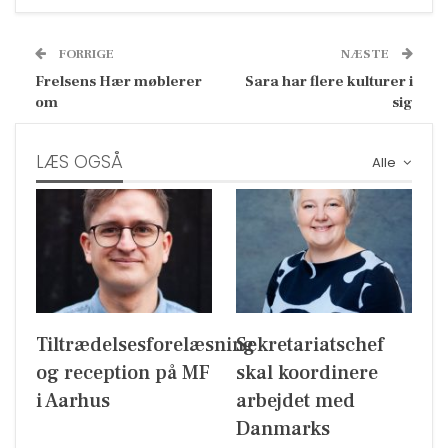
FORRIGE
NÆSTE
Frelsens Hær møblerer
Sara har flere kulturer i
om
sig
LÆS OGSÅ
Alle
Tiltrædelsesforelæsning
Sekretariatschef
og reception på MF
skal koordinere
i Aarhus
arbejdet med
Danmarks