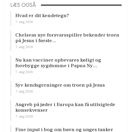
LÆS OGSÅ
Hvad er dit kendetegn?
7. aug 2026
Chelseas nye forsvarsspiller bekender troen
på Jesus i første…
7. aug 2026
Nu kan vacciner opbevares køligt og
forebygge sygdomme i Papua Ny…
7. aug 2026
Syv kendsgerninger om troen på Jesus
7. aug 2026
Angreb på jøder i Europa kan få utilsigtede
konsekvenser
7. aug 2026
Fine input i bog om børn og unges tanker