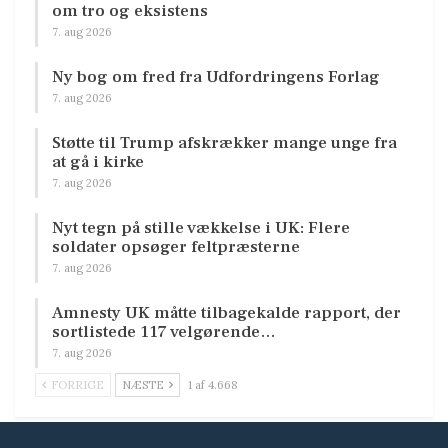
om tro og eksistens
7. aug 2026
Ny bog om fred fra Udfordringens Forlag
7. aug 2026
Støtte til Trump afskrækker mange unge fra
at gå i kirke
7. aug 2026
Nyt tegn på stille vækkelse i UK: Flere
soldater opsøger feltpræsterne
7. aug 2026
Amnesty UK måtte tilbagekalde rapport, der
sortlistede 117 velgørende…
7. aug 2026
FORRIGE
NÆSTE
1 af 4.668