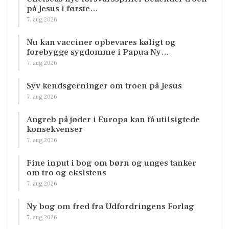
på Jesus i første…
7. aug 2026
Nu kan vacciner opbevares køligt og
forebygge sygdomme i Papua Ny…
7. aug 2026
Syv kendsgerninger om troen på Jesus
7. aug 2026
Angreb på jøder i Europa kan få utilsigtede
konsekvenser
7. aug 2026
Fine input i bog om børn og unges tanker
om tro og eksistens
7. aug 2026
Ny bog om fred fra Udfordringens Forlag
7. aug 2026