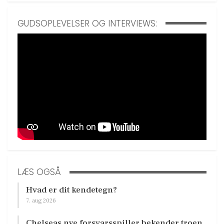
GUDSOPLEVELSER OG INTERVIEWS:
LÆS OGSÅ
Hvad er dit kendetegn?
7. aug 2026
Chelseas nye forsvarsspiller bekender troen