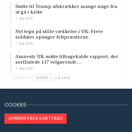
Støtte til Trump afskrækker mange unge fra
at gå i kirke
7. aug 2026
Nyt tegn på stille vækkelse i UK: Flere
soldater opsøger feltpræsterne
7. aug 2026
Amnesty UK måtte tilbagekalde rapport, der
sortlistede 117 velgørende…
7. aug 2026
FORRIGE
NÆSTE
1 af 4.668
COOKIES
ADMINISTRÉR SAMTYKKE