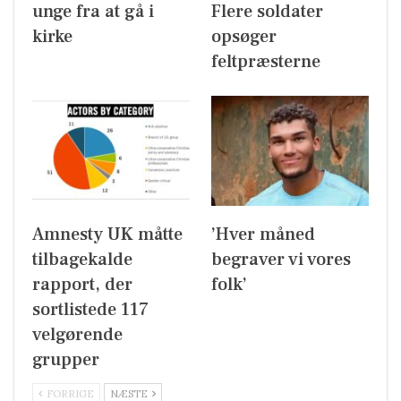
unge fra at gå i
Flere soldater
kirke
opsøger
feltpræsterne
Amnesty UK måtte
’Hver måned
tilbagekalde
begraver vi vores
rapport, der
folk’
sortlistede 117
velgørende
grupper
FORRIGE
NÆSTE