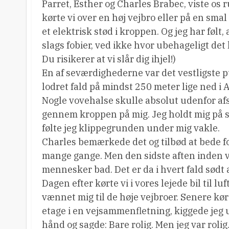
Parret, Esther og Charles Brabec, viste os
kørte vi over en høj vejbro eller på en smal
et elektrisk stød i kroppen. Og jeg har følt
slags fobier, ved ikke hvor ubehageligt det k
Du risikerer at vi slår dig ihjel!)
En af seværdighederne var det vestligste 
lodret fald på mindst 250 meter lige ned 
Nogle vovehalse skulle absolut udenfor afs
gennem kroppen på mig. Jeg holdt mig på si
følte jeg klippegrunden under mig vakle.
Charles bemærkede det og tilbød at bede for
mange gange. Men den sidste aften inden vi 
mennesker bad. Det er da i hvert fald sødt a
Dagen efter kørte vi i vores lejede bil til 
vænnet mig til de høje vejbroer. Senere kør
etage i en vejsammenfletning, kiggede jeg
hånd og sagde: Bare rolig. Men jeg var rolig