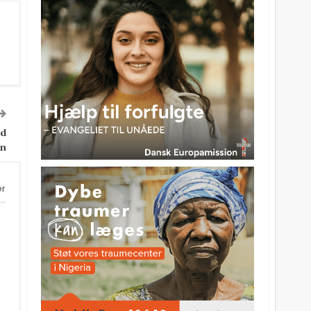
od
an
er