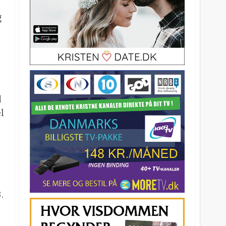
g
d
l
.