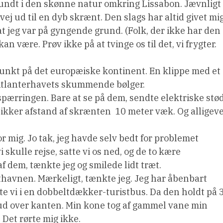
 rundt i den skønne natur omkring Lissabon. Jævnligt
 vej ud til en dyb skrænt. Den slags har altid givet mi
, at jeg var på gyngende grund. (Folk, der ikke har den
an være. Prøv ikke på at tvinge os til det, vi frygter.
punkt på det europæiske kontinent. En klippe med et
i Atlanterhavets skummende bølger.
pærringen. Bare at se på dem, sendte elektriske stø
kker afstand af skrænten  10 meter væk. Og alligeve
 mig. Jo tak, jeg havde selv bedt for problemet
skulle rejse, satte vi os ned, og de to kære
f dem, tænkte jeg og smilede lidt træt.
lufthavnen. Mærkeligt, tænkte jeg. Jeg har åbenbart
te vi i en dobbeltdækker-turistbus. Da den holdt på 3
 ud over kanten. Min kone tog af gammel vane min
. Det rørte mig ikke.