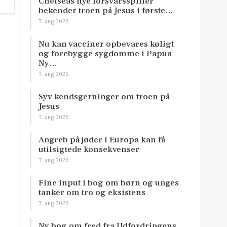
Chelseas nye forsvarsspiller
bekender troen på Jesus i første…
7. aug 2026
Nu kan vacciner opbevares køligt
og forebygge sygdomme i Papua
Ny…
7. aug 2026
Syv kendsgerninger om troen på
Jesus
7. aug 2026
Angreb på jøder i Europa kan få
utilsigtede konsekvenser
7. aug 2026
Fine input i bog om børn og unges
tanker om tro og eksistens
7. aug 2026
Ny bog om fred fra Udfordringens