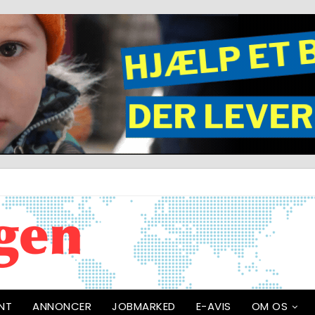
NT
ANNONCER
JOBMARKED
E-AVIS
OM OS