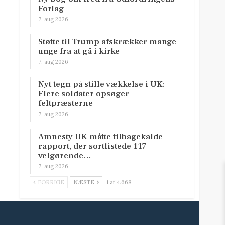
Forlag
7. aug 2026
Støtte til Trump afskrækker mange
unge fra at gå i kirke
7. aug 2026
Nyt tegn på stille vækkelse i UK:
Flere soldater opsøger
feltpræsterne
7. aug 2026
Amnesty UK måtte tilbagekalde
rapport, der sortlistede 117
velgørende…
7. aug 2026
FORRIGE
NÆSTE
1 af 4.668