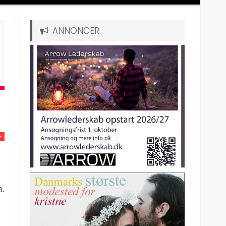
ANNONCER
E
m.