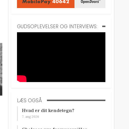
GUDSOPLEVELSER OG INTERVIEWS:
LÆS OGSÅ
Hvad er dit kendetegn?
7. aug 2026