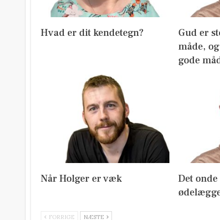
Hvad er dit kendetegn?
Gud er st
måde, og 
gode må
Når Holger er væk
Det onde m
ødelægge
FORRIGE
NÆSTE