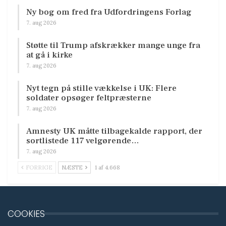
Ny bog om fred fra Udfordringens Forlag
7. aug 2026
Støtte til Trump afskrækker mange unge fra
at gå i kirke
7. aug 2026
Nyt tegn på stille vækkelse i UK: Flere
soldater opsøger feltpræsterne
7. aug 2026
Amnesty UK måtte tilbagekalde rapport, der
sortlistede 117 velgørende…
7. aug 2026
FORRIGE
NÆSTE
1 af 4.668
COOKIES