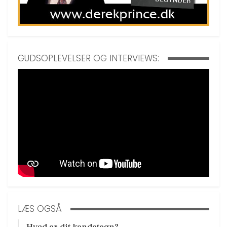
GUDSOPLEVELSER OG INTERVIEWS:
LÆS OGSÅ
Hvad er dit kendetegn?