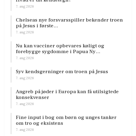
7. aug 2026
Chelseas nye forsvarsspiller bekender troen
på Jesus i første…
7. aug 2026
Nu kan vacciner opbevares køligt og
forebygge sygdomme i Papua Ny…
7. aug 2026
Syv kendsgerninger om troen på Jesus
7. aug 2026
Angreb på jøder i Europa kan få utilsigtede
konsekvenser
7. aug 2026
Fine input i bog om børn og unges tanker
om tro og eksistens
7. aug 2026