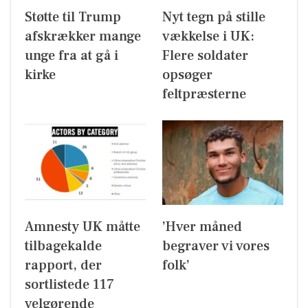
Støtte til Trump
Nyt tegn på stille
afskrækker mange
vækkelse i UK:
unge fra at gå i
Flere soldater
kirke
opsøger
feltpræsterne
Amnesty UK måtte
’Hver måned
tilbagekalde
begraver vi vores
rapport, der
folk’
sortlistede 117
velgørende