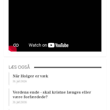
LÆS OGSÅ
Når Holger er væk
31. jul 2026
Verdens ende – skal kristne længes eller
være forfærdede?
31. jul 2026