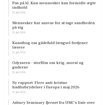
Pas på AI. Kun mennesker kan formidle ægte
indhold
31. jul 2026
Mennesker har ansvar for at tage sandheden
på sig
31. jul 2026
Kunstbog om gådefuld længsel fortjener
læsere
31. jul 2026
Odysseen – storfilm om krig, moral og
guderne
31. jul 2026
Ny rapport: Flere anti-kristne
hadforbrydelser i Europa i maj 2026
31. jul 2026
Asbury Seminary fjernet fra UMC’s liste over