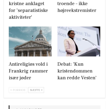
kristne anklaget
troende – ikke
for ’separatistiske
højreekstremister
aktiviteter’
Antireligiøs vold i
Debat: ’Kun
Frankrig rammer
kristendommen
især jøder
kan redde Vesten’
FORRIGE
NÆSTE