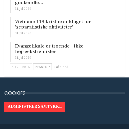
godkendte…
31. jul 2026
Vietnam: 119 kristne anklaget for
’separatistiske aktiviteter’
31. jul 2026
Evangelikale er troende – ikke
højreekstremister
31. jul 2026
FORRIGE
NÆSTE
1 af 4.665
COOKIES
ADMINISTRÉR SAMTYKKE