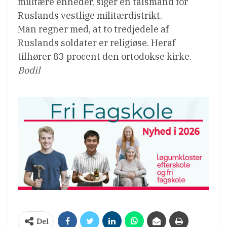
militære enheder, siger en talsmand for
Ruslands vestlige militærdistrikt.
Man regner med, at to tredjedele af
Ruslands soldater er religiøse. Heraf
tilhører 83 procent den ortodokse kirke.
Bodil
Del