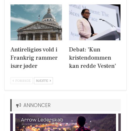
Antireligiøs vold i
Debat: ’Kun
Frankrig rammer
kristendommen
især jøder
kan redde Vesten’
FORRIGE
NÆSTE
ANNONCER