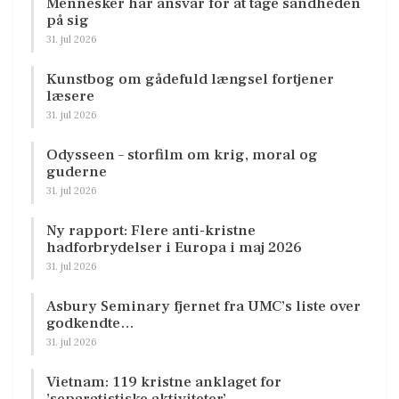
Mennesker har ansvar for at tage sandheden
på sig
31. jul 2026
Kunstbog om gådefuld længsel fortjener
læsere
31. jul 2026
Odysseen – storfilm om krig, moral og
guderne
31. jul 2026
Ny rapport: Flere anti-kristne
hadforbrydelser i Europa i maj 2026
31. jul 2026
Asbury Seminary fjernet fra UMC’s liste over
godkendte…
31. jul 2026
Vietnam: 119 kristne anklaget for
’separatistiske aktiviteter’