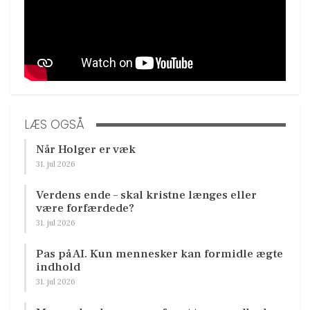
LÆS OGSÅ
Når Holger er væk
31. jul 2026
Verdens ende – skal kristne længes eller
være forfærdede?
31. jul 2026
Pas på AI. Kun mennesker kan formidle ægte
indhold
31. jul 2026