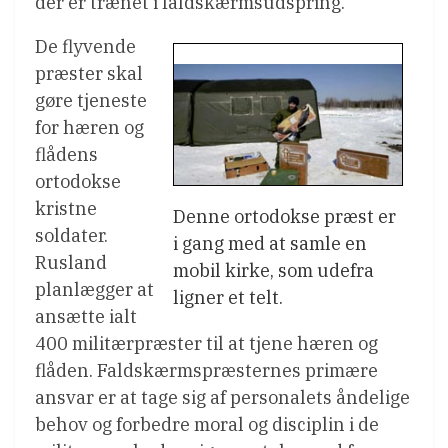
der er trænet i faldskærmsudspring.
De flyvende
præster skal
gøre tjeneste
for hæren og
flådens
ortodokse
kristne
Denne ortodokse præst er
soldater.
i gang med at samle en
Rusland
mobil kirke, som udefra
planlægger at
ligner et telt.
ansætte ialt
400 militærpræster til at tjene hæren og
flåden. Faldskærmspræsternes primære
ansvar er at tage sig af personalets åndelige
behov og forbedre moral og disciplin i de