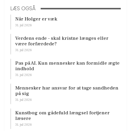
LÆS OGSÅ
Når Holger er væk
31. jul 2026
Verdens ende – skal kristne længes eller
være forfærdede?
31. jul 2026
Pas på AI. Kun mennesker kan formidle ægte
indhold
31. jul 2026
Mennesker har ansvar for at tage sandheden
på sig
31. jul 2026
Kunstbog om gådefuld længsel fortjener
læsere
31. jul 2026