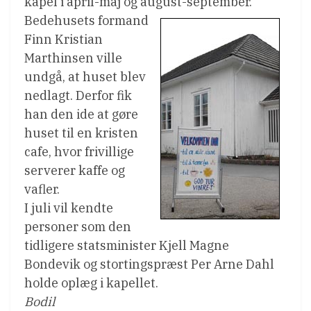
kapel i april-maj og august-september.
Bedehusets formand
Finn Kristian
Marthinsen ville
undgå, at huset blev
nedlagt. Derfor fik
han den ide at gøre
huset til en kristen
cafe, hvor frivillige
serverer kaffe og
vafler.
I juli vil kendte
personer som den
tidligere statsminister Kjell Magne
Bondevik og stortingspræst Per Arne Dahl
holde oplæg i kapellet.
Bodil