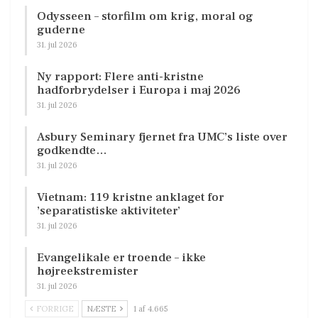
Odysseen – storfilm om krig, moral og
guderne
31. jul 2026
Ny rapport: Flere anti-kristne
hadforbrydelser i Europa i maj 2026
31. jul 2026
Asbury Seminary fjernet fra UMC’s liste over
godkendte…
31. jul 2026
Vietnam: 119 kristne anklaget for
’separatistiske aktiviteter’
31. jul 2026
Evangelikale er troende – ikke
højreekstremister
31. jul 2026
FORRIGE
NÆSTE
1 af 4.665