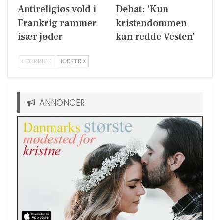
Antireligiøs vold i
Debat: ’Kun
Frankrig rammer
kristendommen
især jøder
kan redde Vesten’
FORRIGE
NÆSTE
ANNONCER