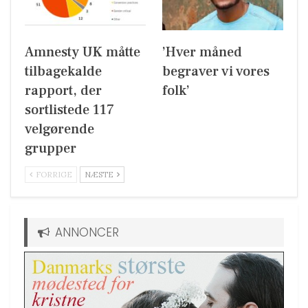
Amnesty UK måtte
’Hver måned
tilbagekalde
begraver vi vores
rapport, der
folk’
sortlistede 117
velgørende
grupper
FORRIGE
NÆSTE
ANNONCER