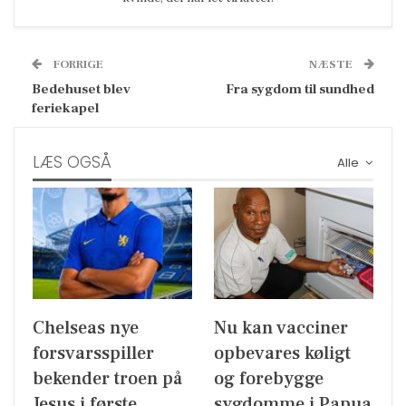
FORRIGE
NÆSTE
Bedehuset blev
Fra sygdom til sundhed
feriekapel
LÆS OGSÅ
Alle
Chelseas nye
Nu kan vacciner
forsvarsspiller
opbevares køligt
bekender troen på
og forebygge
Jesus i første
sygdomme i Papua