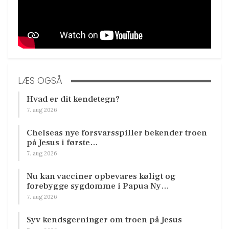
LÆS OGSÅ
Hvad er dit kendetegn?
7. aug 2026
Chelseas nye forsvarsspiller bekender troen
på Jesus i første…
7. aug 2026
Nu kan vacciner opbevares køligt og
forebygge sygdomme i Papua Ny…
7. aug 2026
Syv kendsgerninger om troen på Jesus