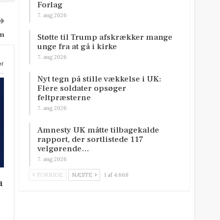
Forlag
7. aug 2026
um
Støtte til Trump afskrækker mange
unge fra at gå i kirke
7. aug 2026
er
Nyt tegn på stille vækkelse i UK:
Flere soldater opsøger
feltpræsterne
7. aug 2026
Amnesty UK måtte tilbagekalde
rapport, der sortlistede 117
velgørende…
7. aug 2026
FORRIGE
NÆSTE
1 af 4.668
a