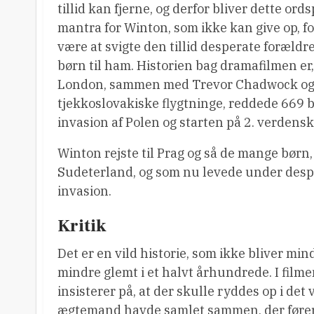
tillid kan fjerne, og derfor bliver dette ord
mantra for Winton, som ikke kan give op, for
være at svigte den tillid desperate forældr
børn til ham. Historien bag dramafilmen er
London, sammen med Trevor Chadwock og Do
tjekkoslovakiske flygtninge, reddede 669 b
invasion af Polen og starten på 2. verdensk
Winton rejste til Prag og så de mange børn, 
Sudeterland, og som nu levede under despe
invasion.
Kritik
Det er en vild historie, som ikke bliver min
mindre glemt i et halvt århundrede. I film
insisterer på, at der skulle ryddes op i de
ægtemand havde samlet sammen, der fører til