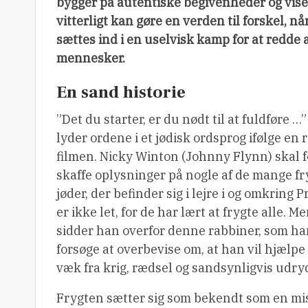
bygger på autentiske begivenheder og viser,
vitterligt kan gøre en verden til forskel, når
sættes ind i en uselvisk kamp for at redde
mennesker.
En sand historie
”Det du starter, er du nødt til at fuldføre …
lyder ordene i et jødisk ordsprog ifølge en 
filmen. Nicky Winton (Johnny Flynn) skal f
skaffe oplysninger på nogle af de mange 
jøder, der befinder sig i lejre i og omkring 
er ikke let, for de har lært at frygte alle. M
sidder han overfor denne rabbiner, som ha
forsøge at overbevise om, at han vil hjælp
væk fra krig, rædsel og sandsynligvis udry
Frygten sætter sig som bekendt som en mi