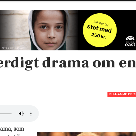
rdigt drama om e
FILM-ANMELDELS
drama, som