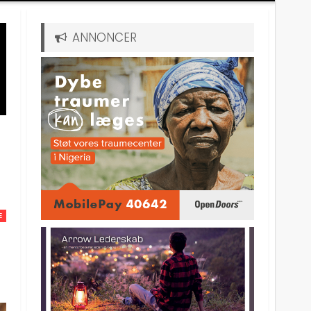
ANNONCER
n
E