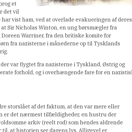
sprog et
 det vil
e har vist ham, ved at overlade evakueringen af deres
, at Sir Nicholas Winton, en ung børsmægler fra
reen Warriner, fra den britiske komite for
ørn fra nazisterne i månederne op til Tysklands
rig.
der var flygtet fra nazisterne i Tyskland, Østrig og
rate forhold, og i overhængende fare for en nazistis
dre storslået af det faktum, at den var mere eller
en er det nærmest tilfældigheder, en hustru der
t voldsomme arkiv (reelt rod) som hendes aldrende
, at historien ser dagens lys. Alligevel er