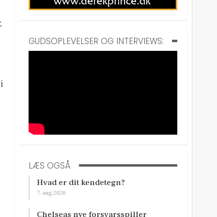
,
GUDSOPLEVELSER OG INTERVIEWS:
i
LÆS OGSÅ
Hvad er dit kendetegn?
7. aug 2026
Chelseas nye forsvarsspiller