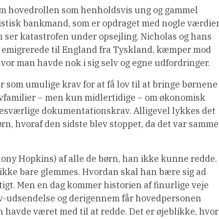
om hovedrollen som henholdsvis ung og gammel
listisk bankmand, som er opdraget med nogle værdier
han ser katastrofen under opsejling. Nicholas og hans
v emigrerede til England fra Tyskland, kæmper mod
hvor man havde nok i sig selv og egne udfordringer.
om umulige krav for at få lov til at bringe børnene 
ivfamilier – men kun midlertidige – om økonomisk
esværlige dokumentationskrav. Alligevel lykkes det
ørn, hvoraf den sidste blev stoppet, da det var samme
ny Hopkins) af alle de børn, han ikke kunne redde.
le ikke bare glemmes. Hvordan skal han bære sig ad
gtigt. Men en dag kommer historien af finurlige veje
, tv-udsendelse og derigennem får hovedpersonen
 havde været med til at redde. Det er øjeblikke, hvor