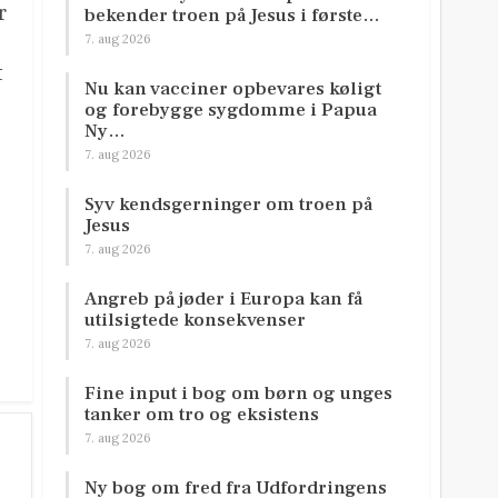
r
bekender troen på Jesus i første…
7. aug 2026
t
Nu kan vacciner opbevares køligt
og forebygge sygdomme i Papua
Ny…
7. aug 2026
Syv kendsgerninger om troen på
Jesus
7. aug 2026
Angreb på jøder i Europa kan få
utilsigtede konsekvenser
7. aug 2026
Fine input i bog om børn og unges
tanker om tro og eksistens
7. aug 2026
Ny bog om fred fra Udfordringens