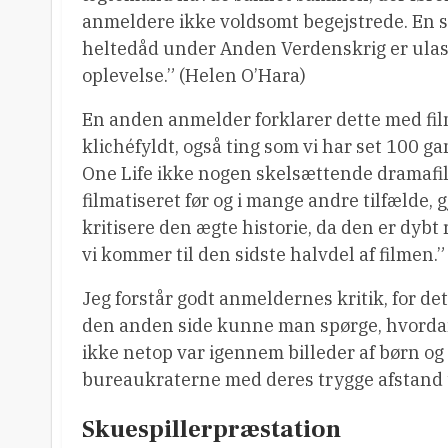
anmeldere ikke voldsomt begejstrede. En s
heltedåd under Anden Verdenskrig er ulastel
oplevelse.” (Helen O’Hara)
En anden anmelder forklarer dette med film
klichéfyldt, også ting som vi har set 100 ga
One Life ikke nogen skelsættende dramafi
filmatiseret før og i mange andre tilfælde, 
kritisere den ægte historie, da den er dyb
vi kommer til den sidste halvdel af filmen
Jeg forstår godt anmeldernes kritik, for de
den anden side kunne man spørge, hvordan 
ikke netop var igennem billeder af børn og v
bureaukraterne med deres trygge afstand t
Skuespillerpræstation