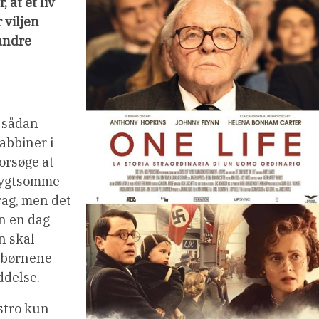
 at et liv
 viljen
 andre
” sådan
rabbiner i
orsøge at
frygtsomme
Prag, men det
en en dag
n skal
e børnene
ddelse.
stro kun