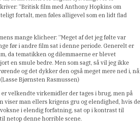
kriver: ”Britisk film med Anthony Hopkins om
igt fortalt, men føles alligevel som en lidt flad
ens mange klicheer: ”Meget af det jeg følte var
nge før i andre film sat i denne periode. Generelt er
lm, da tematikken og dilemmaerne er blevet
gjort en smule bedre. Men som sagt, så vil jeg ikke
t rørende og det dykker den også meget mere ned i, nå
.” (Lasse Bjørnsten Rasmussen)
t er velkendte virkemidler der tages i brug, men på
viser man ellers krigens gru og elendighed, hvis de
oksne i elendig forfatning, sat op i kontrast til
il netop denne horrible scene.