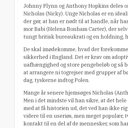
Johnny Flynn og Anthony Hopkins deles 
Nicholas (Nicky). Unge Nicholas er en idea
der gør, at han er nødt til at handle, når 
mor Babi (Helena Bonham Carter), der sel
tungt britisk bureaukrati og en holdning, 
De skal imødekomme, hvad der forekommer s
sikkerhed i England. Det er krav om adopt
uafhængighed og store pengebeløb og så b
at arrangere ni togrejser med grupper af b
dag, tyskerne indtog Polen.
Mange år senere hjemsøges Nicholas (Antho
Men i det mindste vil han sikre, at det he
med at få historien ud, det ved han ikke ri
videre til en useriøs, men meget populær
kontakt til en del af de mennesker, som han