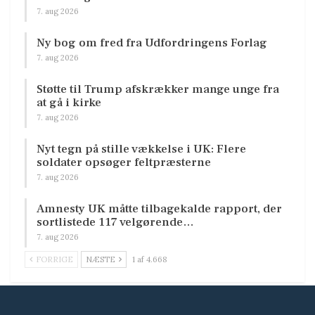
7. aug 2026
Ny bog om fred fra Udfordringens Forlag
7. aug 2026
Støtte til Trump afskrækker mange unge fra
at gå i kirke
7. aug 2026
Nyt tegn på stille vækkelse i UK: Flere
soldater opsøger feltpræsterne
7. aug 2026
Amnesty UK måtte tilbagekalde rapport, der
sortlistede 117 velgørende…
7. aug 2026
FORRIGE
NÆSTE
1 af 4.668