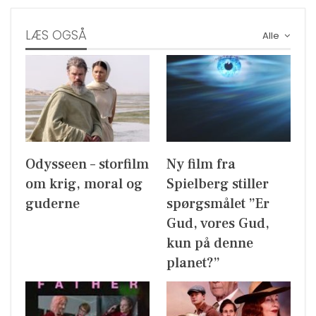
LÆS OGSÅ
Alle
Odysseen – storfilm
Ny film fra
om krig, moral og
Spielberg stiller
guderne
spørgsmålet ”Er
Gud, vores Gud,
kun på denne
planet?”