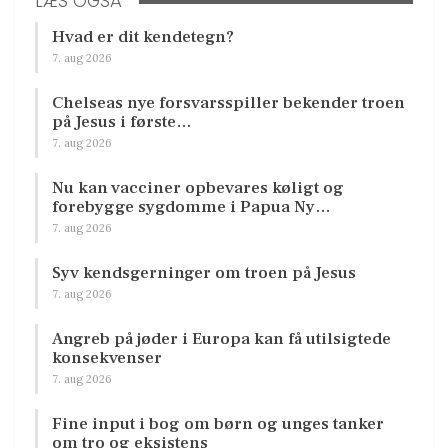
LÆS OGSÅ
Hvad er dit kendetegn?
7. aug 2026
Chelseas nye forsvarsspiller bekender troen
på Jesus i første…
7. aug 2026
Nu kan vacciner opbevares køligt og
forebygge sygdomme i Papua Ny…
7. aug 2026
Syv kendsgerninger om troen på Jesus
7. aug 2026
Angreb på jøder i Europa kan få utilsigtede
konsekvenser
7. aug 2026
Fine input i bog om børn og unges tanker
om tro og eksistens