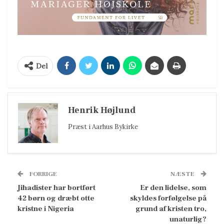
Del
Henrik Højlund
Præst i Aarhus Bykirke
FORRIGE
NÆSTE
Jihadister har bortført
Er den lidelse, som
42 børn og dræbt otte
skyldes forfølgelse på
kristne i Nigeria
grund af kristen tro,
unaturlig?