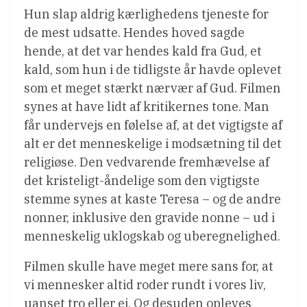
Hun slap aldrig kærlighedens tjeneste for
de mest udsatte. Hendes hoved sagde
hende, at det var hendes kald fra Gud, et
kald, som hun i de tidligste år havde oplevet
som et meget stærkt nærvær af Gud. Filmen
synes at have lidt af kritikernes tone. Man
får undervejs en følelse af, at det vigtigste af
alt er det menneskelige i modsætning til det
religiøse. Den vedvarende fremhævelse af
det kristeligt-åndelige som den vigtigste
stemme synes at kaste Teresa – og de andre
nonner, inklusive den gravide nonne – ud i
menneskelig uklogskab og uberegnelighed.
Filmen skulle have meget mere sans for, at
vi mennesker altid roder rundt i vores liv,
uanset tro eller ej. Og desuden opleves