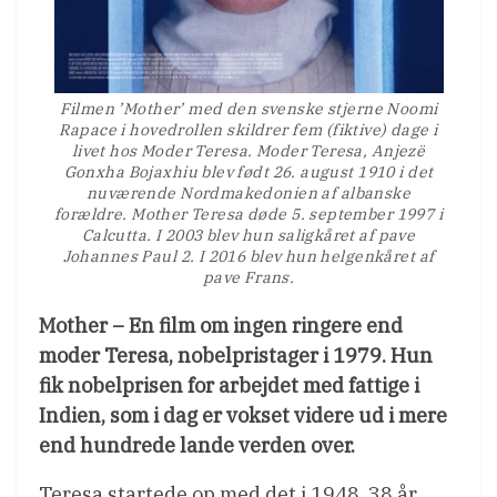
Filmen ’Mother’ med den svenske stjerne Noomi
Rapace i hovedrollen skildrer fem (fiktive) dage i
livet hos Moder Teresa. Moder Teresa, Anjezë
Gonxha Bojaxhiu blev født 26. august 1910 i det
nuværende Nordmakedonien af albanske
forældre. Mother Teresa døde 5. september 1997 i
Calcutta. I 2003 blev hun saligkåret af pave
Johannes Paul 2. I 2016 blev hun helgenkåret af
pave Frans.
Mother – En film om ingen ringere end
moder Teresa, nobelpristager i 1979. Hun
fik nobelprisen for arbejdet med fattige i
Indien, som i dag er vokset videre ud i mere
end hundrede lande verden over.
Teresa startede op med det i 1948, 38 år