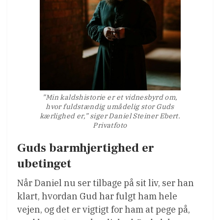
”Min kaldshistorie er et vidnesbyrd om,
hvor fuldstændig umådelig stor Guds
kærlighed er,” siger Daniel Steiner Ebert.
Privatfoto
Guds barmhjertighed er
ubetinget
Når Daniel nu ser tilbage på sit liv, ser han
klart, hvordan Gud har fulgt ham hele
vejen, og det er vigtigt for ham at pege på,