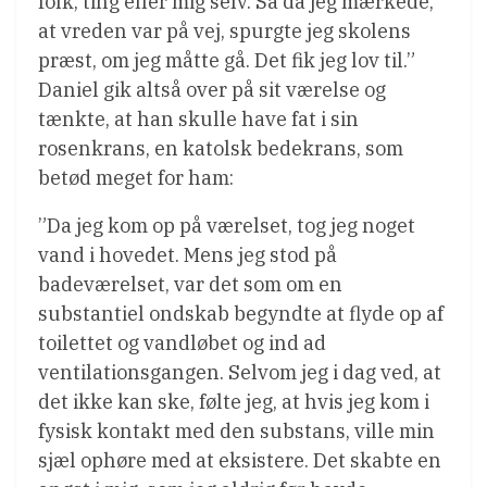
folk, ting eller mig selv. Så da jeg mærkede,
at vreden var på vej, spurgte jeg skolens
præst, om jeg måtte gå. Det fik jeg lov til.”
Daniel gik altså over på sit værelse og
tænkte, at han skulle have fat i sin
rosenkrans, en katolsk bedekrans, som
betød meget for ham:
”Da jeg kom op på værelset, tog jeg noget
vand i hovedet. Mens jeg stod på
badeværelset, var det som om en
substantiel ondskab begyndte at flyde op af
toilettet og vandløbet og ind ad
ventilationsgangen. Selvom jeg i dag ved, at
det ikke kan ske, følte jeg, at hvis jeg kom i
fysisk kontakt med den substans, ville min
sjæl ophøre med at eksistere. Det skabte en