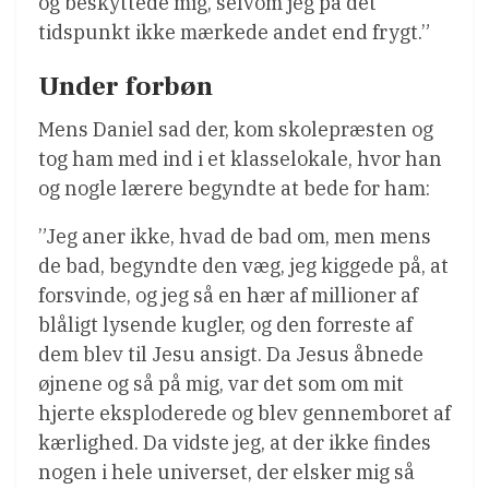
og beskyttede mig, selvom jeg på det
tidspunkt ikke mærkede andet end frygt.”
Under forbøn
Mens Daniel sad der, kom skolepræsten og
tog ham med ind i et klasselokale, hvor han
og nogle lærere begyndte at bede for ham:
”Jeg aner ikke, hvad de bad om, men mens
de bad, begyndte den væg, jeg kiggede på, at
forsvinde, og jeg så en hær af millioner af
blåligt lysende kugler, og den forreste af
dem blev til Jesu ansigt. Da Jesus åbnede
øjnene og så på mig, var det som om mit
hjerte eksploderede og blev gennemboret af
kærlighed. Da vidste jeg, at der ikke findes
nogen i hele universet, der elsker mig så