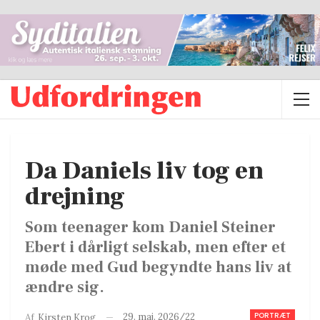
Da Daniels liv tog en
drejning
Som teenager kom Daniel Steiner
Ebert i dårligt selskab, men efter et
møde med Gud begyndte hans liv at
ændre sig.
PORTRÆT
29. maj. 2026/22
Af
Kirsten Krog