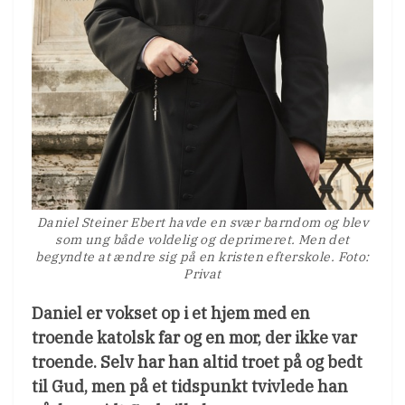
Daniel Steiner Ebert havde en svær barndom og blev
som ung både voldelig og deprimeret. Men det
begyndte at ændre sig på en kristen efterskole. Foto:
Privat
Daniel er vokset op i et hjem med en
troende katolsk far og en mor, der ikke var
troende. Selv har han altid troet på og bedt
til Gud, men på et tidspunkt tvivlede han