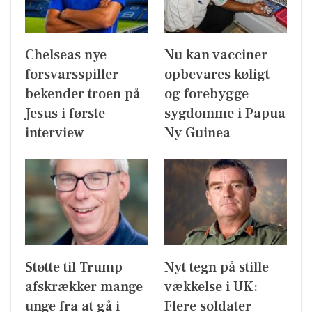
Chelseas nye
Nu kan vacciner
forsvarsspiller
opbevares køligt
bekender troen på
og forebygge
Jesus i første
sygdomme i Papua
interview
Ny Guinea
Støtte til Trump
Nyt tegn på stille
afskrækker mange
vækkelse i UK:
unge fra at gå i
Flere soldater