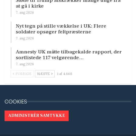
Støtte til Trump afskrækker mange unge fra
at gå i kirke
7. aug 2026
Nyt tegn på stille vækkelse i UK: Flere
soldater opsøger feltpræsterne
7. aug 2026
Amnesty UK måtte tilbagekalde rapport, der
sortlistede 117 velgørende…
7. aug 2026
FORRIGE
NÆSTE
1 af 4.668
COOKIES
ADMINISTRÉR SAMTYKKE