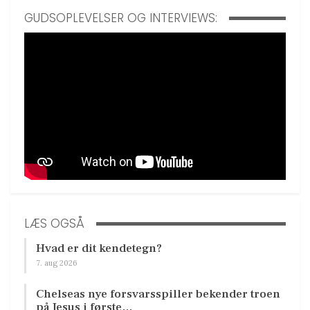
GUDSOPLEVELSER OG INTERVIEWS:
LÆS OGSÅ
Hvad er dit kendetegn?
7. aug 2026
Chelseas nye forsvarsspiller bekender troen
på Jesus i første…