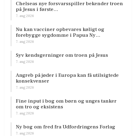
Chelseas nye forsvarsspiller bekender troen
på Jesus i første…
7. aug 2026
Nu kan vacciner opbevares køligt og
forebygge sygdomme i Papua Ny…
7. aug 2026
Syv kendsgerninger om troen på Jesus
7. aug 2026
Angreb på jøder i Europa kan få utilsigtede
konsekvenser
7. aug 2026
Fine input i bog om børn og unges tanker
om tro og eksistens
7. aug 2026
Ny bog om fred fra Udfordringens Forlag
7. aug 2026