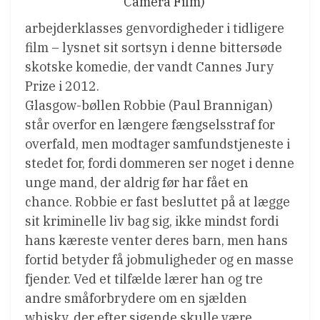
Camera Film)
arbejderklasses genvordigheder i tidligere
film – lysnet sit sortsyn i denne bittersøde
skotske komedie, der vandt Cannes Jury
Prize i 2012.
Glasgow-bøllen Robbie (Paul Brannigan)
står overfor en længere fængselsstraf for
overfald, men modtager samfundstjeneste i
stedet for, fordi dommeren ser noget i denne
unge mand, der aldrig før har fået en
chance. Robbie er fast besluttet på at lægge
sit kriminelle liv bag sig, ikke mindst fordi
hans kæreste venter deres barn, men hans
fortid betyder få jobmuligheder og en masse
fjender. Ved et tilfælde lærer han og tre
andre småforbrydere om en sjælden
whisky, der efter sigende skulle være