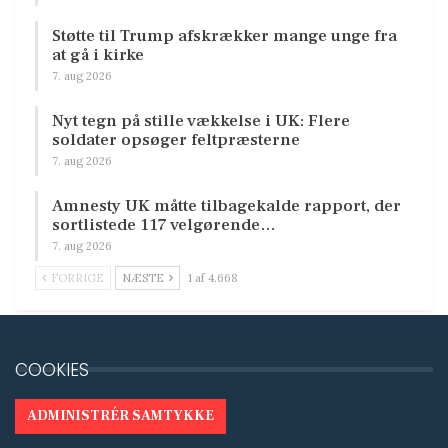
Støtte til Trump afskrækker mange unge fra
at gå i kirke
7. aug 2026
Nyt tegn på stille vækkelse i UK: Flere
soldater opsøger feltpræsterne
7. aug 2026
Amnesty UK måtte tilbagekalde rapport, der
sortlistede 117 velgørende…
7. aug 2026
FORRIGE
NÆSTE
1 af 4.668
COOKIES
ADMINISTRÉR SAMTYKKE