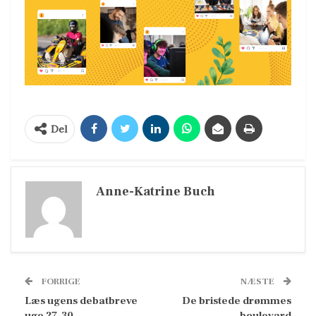
Del
Anne-Katrine Buch
FORRIGE
NÆSTE
Læs ugens debatbreve
De bristede drømmes
uge 27-30
boulevard