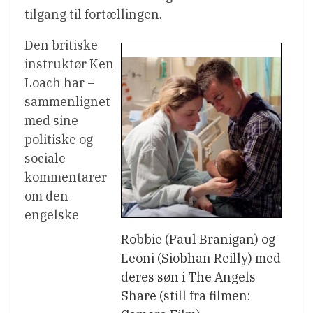
tilgang til fortællingen.
Den britiske
instruktør Ken
Loach har –
sammenlignet
med sine
politiske og
sociale
kommentarer
om den
engelske
Robbie (Paul Branigan) og
Leoni (Siobhan Reilly) med
deres søn i The Angels
Share (still fra filmen: