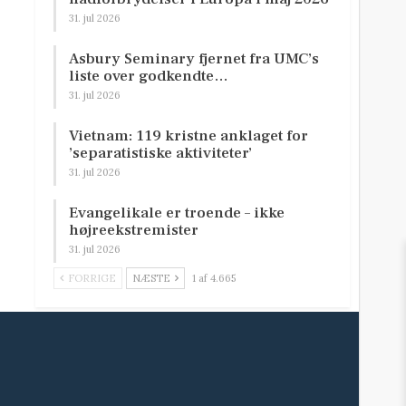
31. jul 2026
Asbury Seminary fjernet fra UMC’s
liste over godkendte…
31. jul 2026
Vietnam: 119 kristne anklaget for
’separatistiske aktiviteter’
31. jul 2026
Evangelikale er troende – ikke
højreekstremister
31. jul 2026
FORRIGE
NÆSTE
1 af 4.665