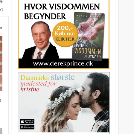
el
er
e