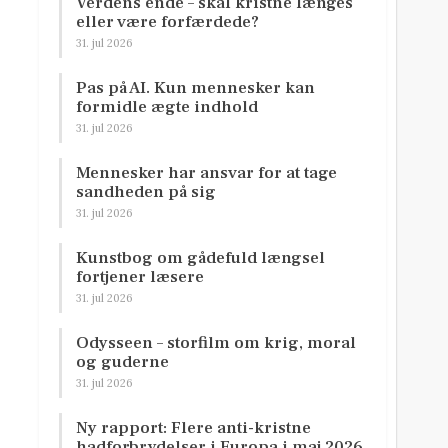
Verdens ende – skal kristne længes
eller være forfærdede?
31. jul 2026
Pas på AI. Kun mennesker kan
formidle ægte indhold
31. jul 2026
Mennesker har ansvar for at tage
sandheden på sig
31. jul 2026
Kunstbog om gådefuld længsel
fortjener læsere
31. jul 2026
Odysseen – storfilm om krig, moral
og guderne
31. jul 2026
Ny rapport: Flere anti-kristne
hadforbrydelser i Europa i maj 2026