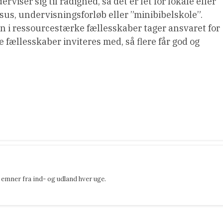
viser sig til rådighed, så det er let for lokale eller
sus, undervisningsforløb eller ”minibibelskole”.
an i ressourcestærke fællesskaber tager ansvaret for
 fællesskaber inviteres med, så flere får god og
emner fra ind- og udland hver uge.