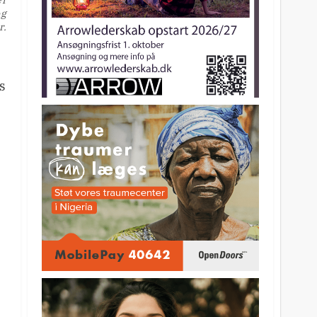
og
r.
s