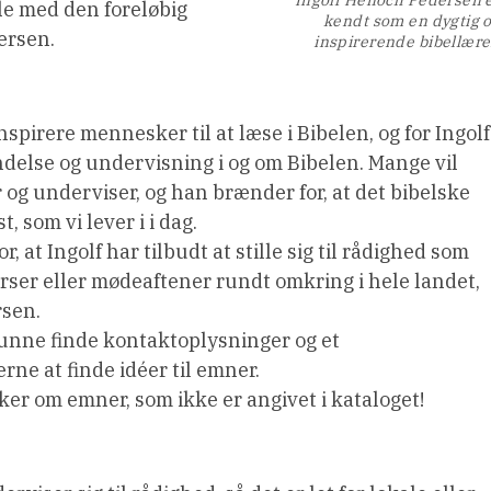
le med den foreløbig
kendt som en dygtig 
ersen.
inspirerende bibellære
inspirere mennesker til at læse i Bibelen, og for Ingolf
else og undervisning i og om Bibelen. Mange vil
og underviser, og han brænder for, at det bibelske
t, som vi lever i i dag.
, at Ingolf har tilbudt at stille sig til rådighed som
ser eller mødeaftener rundt omkring i hele landet,
rsen.
kunne finde kontaktoplysninger og et
erne at finde idéer til emner.
ker om emner, som ikke er angivet i kataloget!