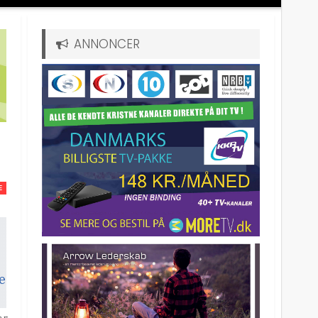
ANNONCER
E
er