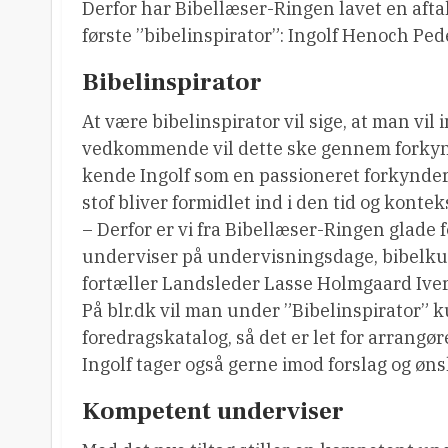
Derfor har Bibellæser-Ringen lavet en afta
første ”bibelinspirator”: Ingolf Henoch Ped
Bibelinspirator
At være bibelinspirator vil sige, at man vil 
vedkommende vil dette ske gennem forkynd
kende Ingolf som en passioneret forkynder 
stof bliver formidlet ind i den tid og konteks
– Derfor er vi fra Bibellæser-Ringen glade for
underviser på undervisningsdage, bibelkur
fortæller Landsleder Lasse Holmgaard Ive
På blr.dk vil man under ”Bibelinspirator” 
foredragskatalog, så det er let for arrangør
Ingolf tager også gerne imod forslag og øns
Kompetent underviser