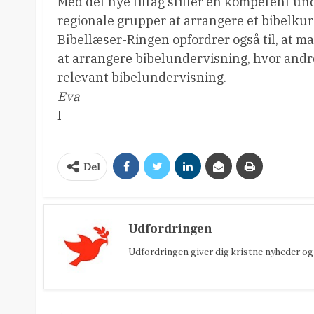
Med det nye tiltag stiller en kompetent under
regionale grupper at arrangere et bibelkur
Bibellæser-Ringen opfordrer også til, at m
at arrangere bibelundervisning, hvor andre
relevant bibelundervisning.
Eva
I
Del
Udfordringen
Udfordringen giver dig kristne nyheder og 