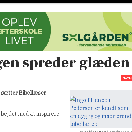
gen spreder glæden
NAVN
 sætter Bibellæser-
rbejdet med at inspirere
Ingolf Henoch Pedersen 