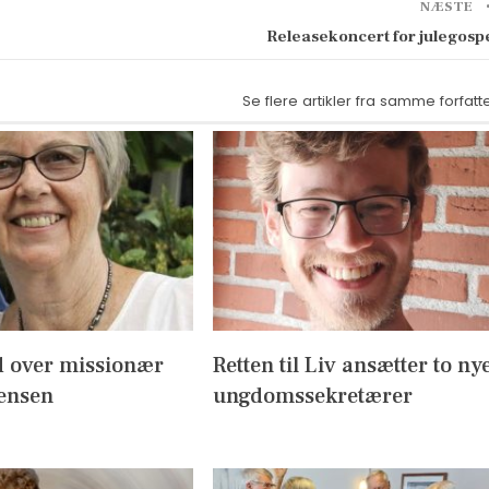
NÆSTE
Releasekoncert for julegosp
Se flere artikler fra samme forfatt
 over missionær
Retten til Liv ansætter to ny
Jensen
ungdomssekretærer