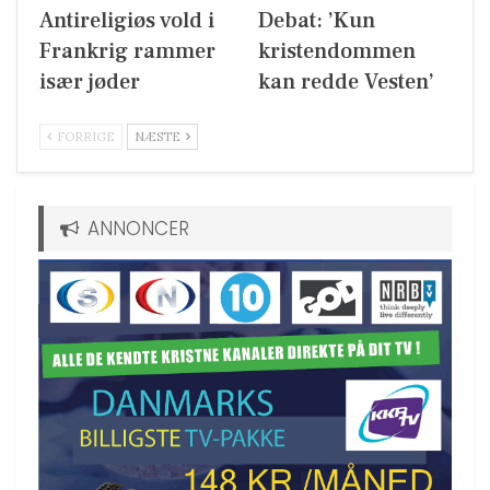
Antireligiøs vold i
Debat: ’Kun
Frankrig rammer
kristendommen
især jøder
kan redde Vesten’
FORRIGE
NÆSTE
ANNONCER