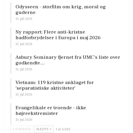
Odysseen – storfilm om krig, moral og
guderne
31. jul 2026
Ny rapport: Flere anti-kristne
hadforbrydelser i Europa i maj 2026
31. jul 2026
Asbury Seminary fjernet fra UMC’s liste over
godkendte…
31. jul 2026
Vietnam: 119 kristne anklaget for
’separatistiske aktiviteter’
31. jul 2026
Evangelikale er troende – ikke
højreekstremister
31. jul 2026
FORRIGE
NÆSTE
1 af 4.665