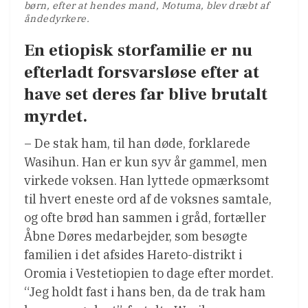
børn, efter at hendes mand, Motuma, blev dræbt af
åndedyrkere.
En etiopisk storfamilie er nu
efterladt forsvarsløse efter at
have set deres far blive brutalt
myrdet.
– De stak ham, til han døde, forklarede
Wasihun. Han er kun syv år gammel, men
virkede voksen. Han lyttede opmærksomt
til hvert eneste ord af de voksnes samtale,
og ofte brød han sammen i gråd, fortæller
Åbne Døres medarbejder, som besøgte
familien i det afsides Hareto-distrikt i
Oromia i Vestetiopien to dage efter mordet.
“Jeg holdt fast i hans ben, da de trak ham