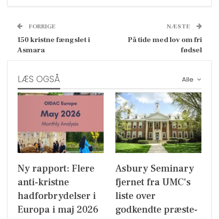
FORRIGE
NÆSTE
150 kristne fængslet i
På tide med lov om fri
Asmara
fødsel
LÆS OGSÅ
Alle
Ny rapport: Flere
Asbury Seminary
anti-kristne
fjernet fra UMC’s
hadforbrydelser i
liste over
Europa i maj 2026
godkendte præste-