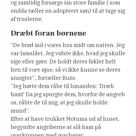
og samtidig forsørge sin store familie ( som
endda tæller en adopteret søn) til at tage sig
af truslerne.
Dræbt foran børnene
“De brød ind i vores hus midt om natten. Jeg
var lamslået. Jeg vidste ikke, hvad jeg skulle
sige eller gøre. De holdt deres fakler helt
hen til vore øjne, så vi ikke kunne se deres
ansigter”., fortæller Buze.
”Jeg hørte dem råbe til hinanden: ’Dræb
ham!’ Da jeg spurgte dem, hvorfor de angreb
os, råbte de til mig, at jeg skulle holde
mund”.
Efter at have trukket Motuma ud af huset,
begyndte angriberne at slå ham på
overkroppen med macheter.