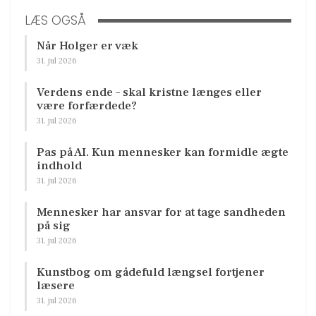
LÆS OGSÅ
Når Holger er væk
31. jul 2026
Verdens ende – skal kristne længes eller
være forfærdede?
31. jul 2026
Pas på AI. Kun mennesker kan formidle ægte
indhold
31. jul 2026
Mennesker har ansvar for at tage sandheden
på sig
31. jul 2026
Kunstbog om gådefuld længsel fortjener
læsere
31. jul 2026