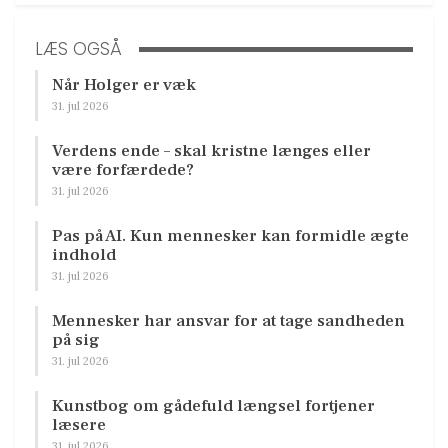
LÆS OGSÅ
Når Holger er væk
31. jul 2026
Verdens ende – skal kristne længes eller
være forfærdede?
31. jul 2026
Pas på AI. Kun mennesker kan formidle ægte
indhold
31. jul 2026
Mennesker har ansvar for at tage sandheden
på sig
31. jul 2026
Kunstbog om gådefuld længsel fortjener
læsere
31. jul 2026