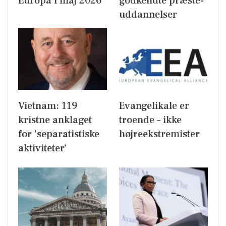
Europa i maj 2026
godkendte præste-
uddannelser
Vietnam: 119
Evangelikale er
kristne anklaget
troende – ikke
for ’separatistiske
højreekstremister
aktiviteter’