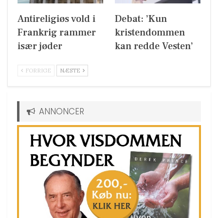
Antireligiøs vold i
Debat: ’Kun
Frankrig rammer
kristendommen
især jøder
kan redde Vesten’
FORRIGE
NÆSTE
ANNONCER