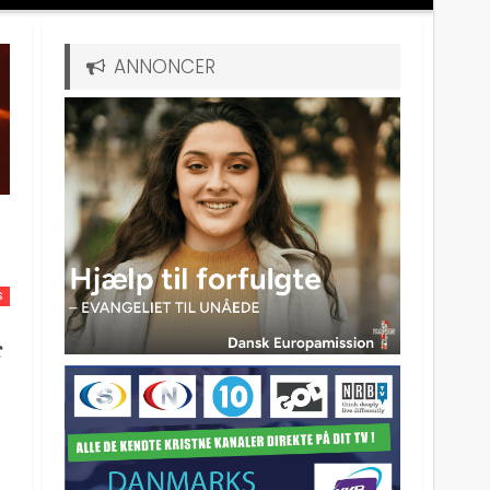
ANNONCER
S
r