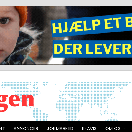
NT
ANNONCER
JOBMARKED
E-AVIS
OM OS