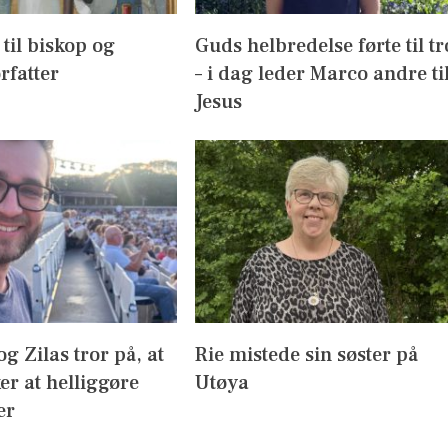
 til biskop og
Guds helbredelse førte til tr
rfatter
– i dag leder Marco andre ti
Jesus
g Zilas tror på, at
Rie mistede sin søster på
r at helliggøre
Utøya
er