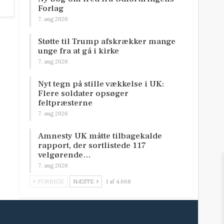
Forlag
7. aug 2026
Støtte til Trump afskrækker mange
unge fra at gå i kirke
7. aug 2026
Nyt tegn på stille vækkelse i UK:
Flere soldater opsøger
feltpræsterne
7. aug 2026
Amnesty UK måtte tilbagekalde
rapport, der sortlistede 117
velgørende…
7. aug 2026
FORRIGE
NÆSTE
1 af 4.668