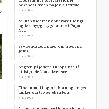
Chelseas nye forsvarsspiller
bekender troen på Jesus i første…
o
7. aug 2026
l
Nu kan vacciner opbevares køligt
og forebygge sygdomme i Papua
Ny…
7. aug 2026
Syv kendsgerninger om troen på
Jesus
7. aug 2026
Angreb på jøder i Europa kan få
utilsigtede konsekvenser
7. aug 2026
Fine input i bog om børn og unges
tanker om tro og eksistens
7. aug 2026
Ny bog om fred fra Udfordringens