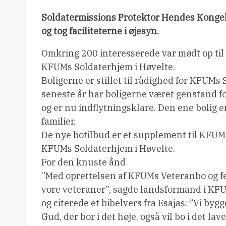
Soldatermissions Protektor Hendes Kongel
og tog faciliteterne i øjesyn.
Omkring 200 interesserede var mødt op til 
KFUMs Soldaterhjem i Høvelte.
Boligerne er stillet til rådighed for KFUMs
seneste år har boligerne været genstand fo
og er nu indflytningsklare. Den ene bolig e
familier.
De nye botilbud er et supplement til KFUM
KFUMs Soldaterhjem i Høvelte.
For den knuste ånd
”Med oprettelsen af KFUMs Veteranbo og fer
vore veteraner”, sagde landsformand i KF
og citerede et bibelvers fra Esajas: ”Vi byg
Gud, der bor i det høje, også vil bo i det la