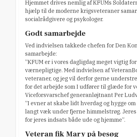
Hjemmet drives nemlig af KFUMs Soldatermi
hjælp til de moderne krigsveteraner sama
socialrådgivere og psykologer.
Godt samarbejde
Ved indvielsen takkede chefen for Den Kon
samarbejde:
”KFUM er i vores dagligdag meget vigtig for 
værnepligtige. Med indvielsen af VeteranBo 
veteraner, og jeg vil derfor gerne unders
for det arbejde som I udfører til glæde for v
Viceforsvarschef generanløjtnant Per Ludv
”I evner at skabe lidt hverdag og hygge om o
langt væk under fjerne himmelstrøg. Jeres 
for jeres indsats både ude og hjemme”.
Veteran fik Mary på besøg