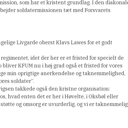
ssion, som har et kristent grundlag. I den diakonal
rbejder soldatermissionen tæt med Forsvarets
gelige Livgarde oberst Klavs Lawes for et godt
regimentet, idet der her er et fristed for specielt de
bliver KFUM nu i høj grad også et fristed for vores
trege min oprigtige anerkendelse og taknemmelighed,
ores soldater”.
igsen takkede også den kristne organisation:
s, hvad enten det er her i Høvelte, i Oksbøl eller
støtte og omsorg er uvurderlig, og vi er taknemmeli