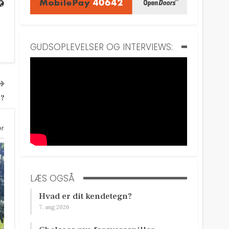
GUDSOPLEVELSER OG INTERVIEWS:
g?
er
LÆS OGSÅ
Hvad er dit kendetegn?
7. aug 2026