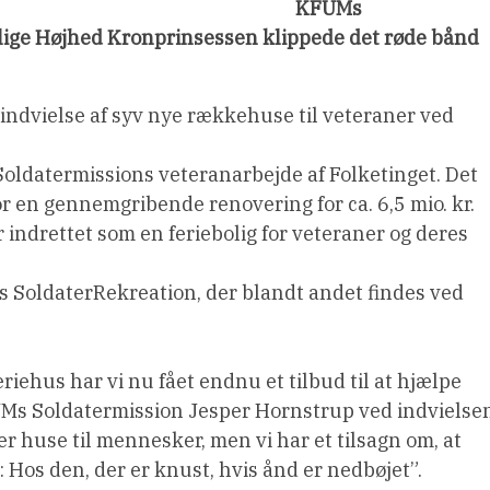
KFUMs
ige Højhed Kronprinsessen klippede det røde bånd
indvielse af syv nye rækkehuse til veteraner ved
 Soldatermissions veteranarbejde af Folketinget. Det
r en gennemgribende renovering for ca. 6,5 mio. kr.
r indrettet som en feriebolig for veteraner og deres
s SoldaterRekreation, der blandt andet findes ved
iehus har vi nu fået endnu et tilbud til at hjælpe
UMs Soldatermission Jesper Hornstrup ved indvielse
ger huse til mennesker, men vi har et tilsagn om, at
ve: Hos den, der er knust, hvis ånd er nedbøjet”.