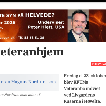
veteranhjem
INTERVIEW
Fredag d. 23. oktobe
blev KFUMs
Veteranbo indviet
ved Livgardens
s Nordtun, som lider af
Kaserne i Høvelte.