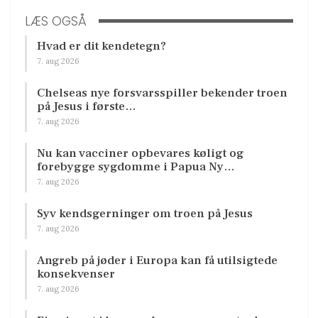
LÆS OGSÅ
Hvad er dit kendetegn?
7. aug 2026
Chelseas nye forsvarsspiller bekender troen
på Jesus i første…
7. aug 2026
Nu kan vacciner opbevares køligt og
forebygge sygdomme i Papua Ny…
7. aug 2026
Syv kendsgerninger om troen på Jesus
7. aug 2026
Angreb på jøder i Europa kan få utilsigtede
konsekvenser
7. aug 2026