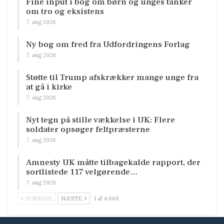
Fine input i bog om børn og unges tanker
om tro og eksistens
7. aug 2026
Ny bog om fred fra Udfordringens Forlag
7. aug 2026
Støtte til Trump afskrækker mange unge fra
at gå i kirke
7. aug 2026
Nyt tegn på stille vækkelse i UK: Flere
soldater opsøger feltpræsterne
7. aug 2026
Amnesty UK måtte tilbagekalde rapport, der
sortlistede 117 velgørende…
7. aug 2026
FORRIGE
NÆSTE
1 af 4.668