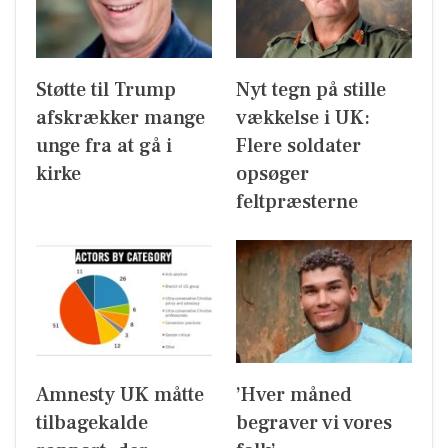
Støtte til Trump
Nyt tegn på stille
afskrækker mange
vækkelse i UK:
unge fra at gå i
Flere soldater
kirke
opsøger
feltpræsterne
Amnesty UK måtte
’Hver måned
tilbagekalde
begraver vi vores