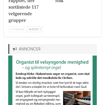
rapport, der
folk’
sortlistede 117
velgørende
grupper
FORRIGE
NÆSTE
ANNONCER