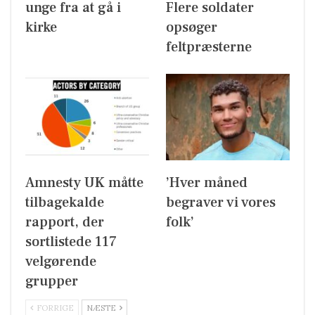
unge fra at gå i
Flere soldater
kirke
opsøger
feltpræsterne
Amnesty UK måtte
’Hver måned
tilbagekalde
begraver vi vores
rapport, der
folk’
sortlistede 117
velgørende
grupper
FORRIGE
NÆSTE