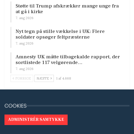
Støtte til Trump afskrækker mange unge fra
at gå i kirke
7. aug 2026
Nyt tegn på stille vækkelse i UK: Flere
soldater opsøger feltpræsterne
7. aug 2026
Amnesty UK måtte tilbagekalde rapport, der
sortlistede 117 velgørende…
7. aug 2026
FORRIGE
NÆSTE
1 af 4.668
COOKIES
ADMINISTRÉR SAMTYKKE