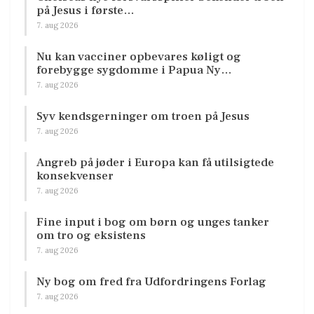
på Jesus i første…
7. aug 2026
Nu kan vacciner opbevares køligt og
forebygge sygdomme i Papua Ny…
7. aug 2026
Syv kendsgerninger om troen på Jesus
7. aug 2026
Angreb på jøder i Europa kan få utilsigtede
konsekvenser
7. aug 2026
Fine input i bog om børn og unges tanker
om tro og eksistens
7. aug 2026
Ny bog om fred fra Udfordringens Forlag
7. aug 2026