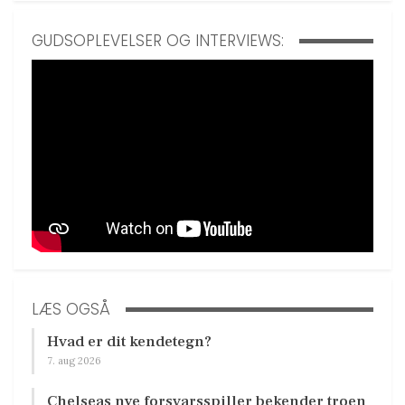
GUDSOPLEVELSER OG INTERVIEWS:
LÆS OGSÅ
Hvad er dit kendetegn?
7. aug 2026
Chelseas nye forsvarsspiller bekender troen