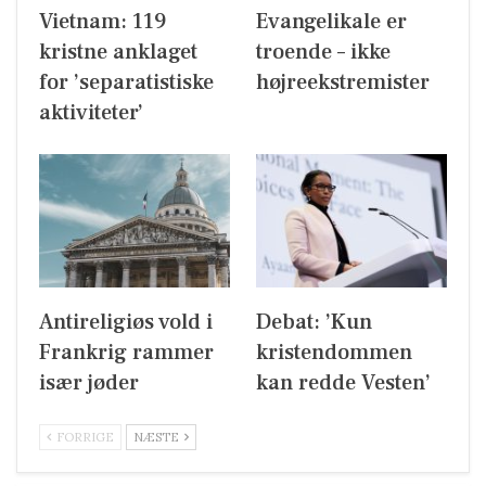
Vietnam: 119
Evangelikale er
kristne anklaget
troende – ikke
for ’separatistiske
højreekstremister
aktiviteter’
Antireligiøs vold i
Debat: ’Kun
Frankrig rammer
kristendommen
især jøder
kan redde Vesten’
FORRIGE
NÆSTE