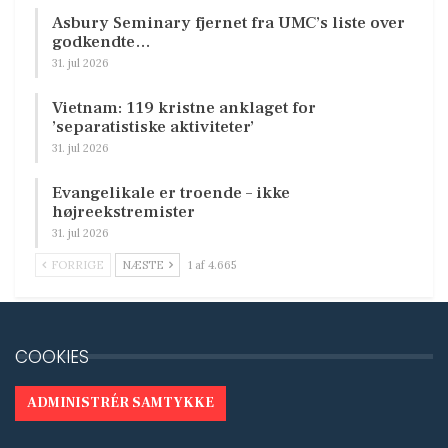
Asbury Seminary fjernet fra UMC’s liste over
godkendte…
31. jul 2026
Vietnam: 119 kristne anklaget for
’separatistiske aktiviteter’
31. jul 2026
Evangelikale er troende – ikke
højreekstremister
31. jul 2026
FORRIGE
NÆSTE
1 af 4.665
COOKIES
ADMINISTRÉR SAMTYKKE