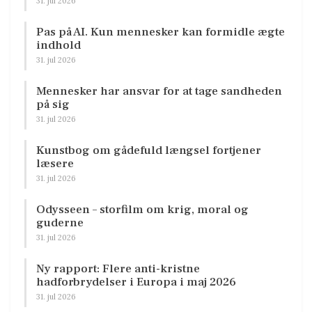
31. jul 2026
Pas på AI. Kun mennesker kan formidle ægte
indhold
31. jul 2026
Mennesker har ansvar for at tage sandheden
på sig
31. jul 2026
Kunstbog om gådefuld længsel fortjener
læsere
31. jul 2026
Odysseen – storfilm om krig, moral og
guderne
31. jul 2026
Ny rapport: Flere anti-kristne
hadforbrydelser i Europa i maj 2026
31. jul 2026