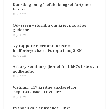
Kunstbog om gådefuld længsel fortjener
læsere
31. jul 2026
Odysseen – storfilm om krig, moral og
guderne
31. jul 2026
Ny rapport: Flere anti-kristne
hadforbrydelser i Europa i maj 2026
31. jul 2026
Asbury Seminary fjernet fra UMC’s liste over
godkendte…
31. jul 2026
Vietnam: 119 kristne anklaget for
’separatistiske aktiviteter’
31. jul 2026
Evangelikale er troende – ikke