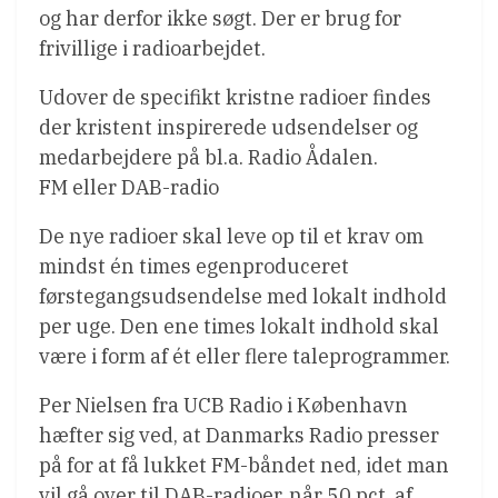
og har derfor ikke søgt. Der er brug for
frivillige i radioarbejdet.
Udover de specifikt kristne radioer findes
der kristent inspirerede udsendelser og
medarbejdere på bl.a. Radio Ådalen.
FM eller DAB-radio
De nye radioer skal leve op til et krav om
mindst én times egenproduceret
førstegangsudsendelse med lokalt indhold
per uge. Den ene times lokalt indhold skal
være i form af ét eller flere taleprogrammer.
Per Nielsen fra UCB Radio i København
hæfter sig ved, at Danmarks Radio presser
på for at få lukket FM-båndet ned, idet man
vil gå over til DAB-radioer, når 50 pct. af