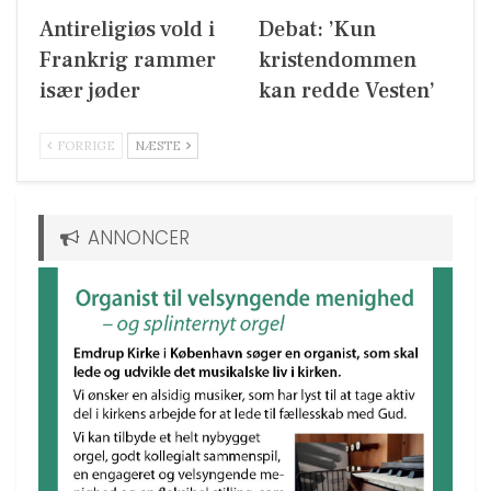
Antireligiøs vold i
Debat: ’Kun
Frankrig rammer
kristendommen
især jøder
kan redde Vesten’
FORRIGE
NÆSTE
ANNONCER