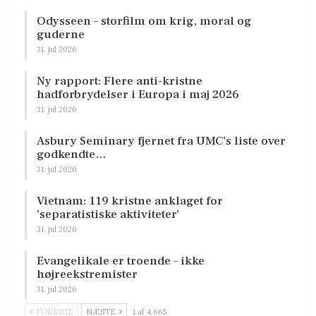
Odysseen – storfilm om krig, moral og
guderne
31. jul 2026
Ny rapport: Flere anti-kristne
hadforbrydelser i Europa i maj 2026
31. jul 2026
Asbury Seminary fjernet fra UMC’s liste over
godkendte…
31. jul 2026
Vietnam: 119 kristne anklaget for
’separatistiske aktiviteter’
31. jul 2026
Evangelikale er troende – ikke
højreekstremister
31. jul 2026
FORRIGE
NÆSTE
1 af 4.665